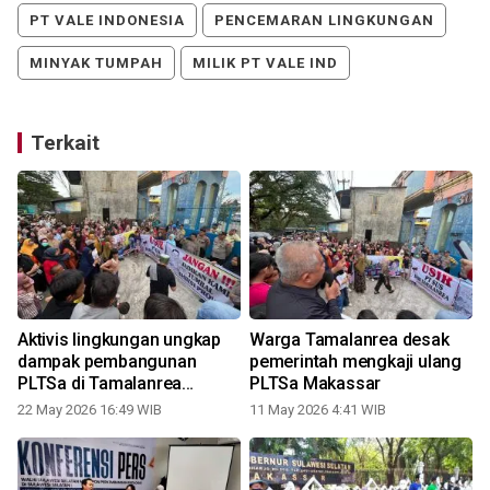
PT VALE INDONESIA
PENCEMARAN LINGKUNGAN
MINYAK TUMPAH
MILIK PT VALE IND
Terkait
Aktivis lingkungan ungkap
Warga Tamalanrea desak
dampak pembangunan
pemerintah mengkaji ulang
PLTSa di Tamalanrea
PLTSa Makassar
Makassar
22 May 2026 16:49 WIB
11 May 2026 4:41 WIB