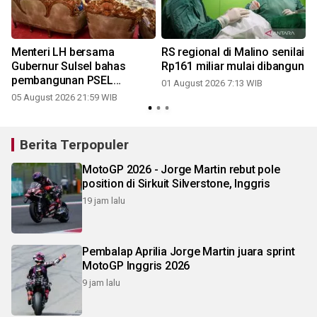
Menteri LH bersama
RS regional di Malino senilai
Gubernur Sulsel bahas
Rp161 miliar mulai dibangun
pembangunan PSEL
01 August 2026 7:13 WIB
Mamminasata
05 August 2026 21:59 WIB
2
Berita Terpopuler
MotoGP 2026 - Jorge Martin rebut pole
position di Sirkuit Silverstone, Inggris
19 jam lalu
Pembalap Aprilia Jorge Martin juara sprint
MotoGP Inggris 2026
9 jam lalu