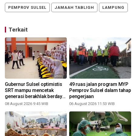
PEMPROV SULSEL
JAMAAH TABLIGH
LAMPUNG
Terkait
Gubernur Sulsel optimistis
49 ruas jalan program MYP
SRT mampu mencetak
Pemprov Sulsel dalam tahap
generasi berakhlak berdaya
pengerjaan
saing
08 August 2026 9:45 WIB
06 August 2026 11:53 WIB