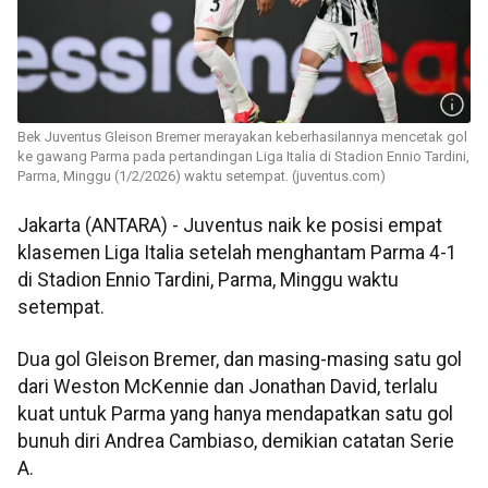
Bek Juventus Gleison Bremer merayakan keberhasilannya mencetak gol
ke gawang Parma pada pertandingan Liga Italia di Stadion Ennio Tardini,
Parma, Minggu (1/2/2026) waktu setempat. (juventus.com)
Jakarta (ANTARA) - Juventus naik ke posisi empat
klasemen Liga Italia setelah menghantam Parma 4-1
di Stadion Ennio Tardini, Parma, Minggu waktu
setempat.
Dua gol Gleison Bremer, dan masing-masing satu gol
dari Weston McKennie dan Jonathan David, terlalu
kuat untuk Parma yang hanya mendapatkan satu gol
bunuh diri Andrea Cambiaso, demikian catatan Serie
A.