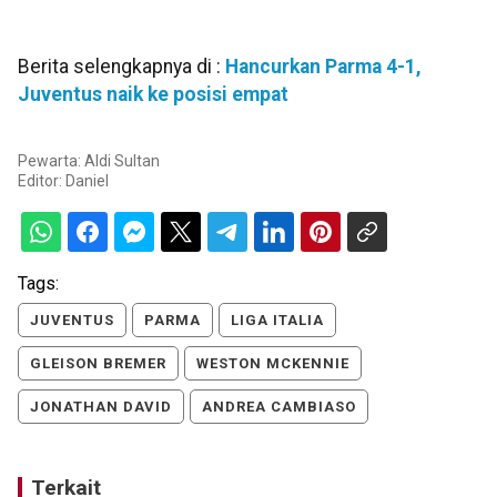
Berita selengkapnya di :
Hancurkan Parma 4-1,
Juventus naik ke posisi empat
Pewarta: Aldi Sultan
Editor:
Daniel
Tags:
JUVENTUS
PARMA
LIGA ITALIA
GLEISON BREMER
WESTON MCKENNIE
JONATHAN DAVID
ANDREA CAMBIASO
Terkait