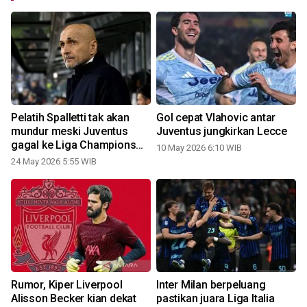
Pelatih Spalletti tak akan
Gol cepat Vlahovic antar
mundur meski Juventus
Juventus jungkirkan Lecce
2
gagal ke Liga Champions
10 May 2026 6:10 WIB
musim depan
24 May 2026 5:55 WIB
Rumor, Kiper Liverpool
Inter Milan berpeluang
R
Alisson Becker kian dekat
pastikan juara Liga Italia