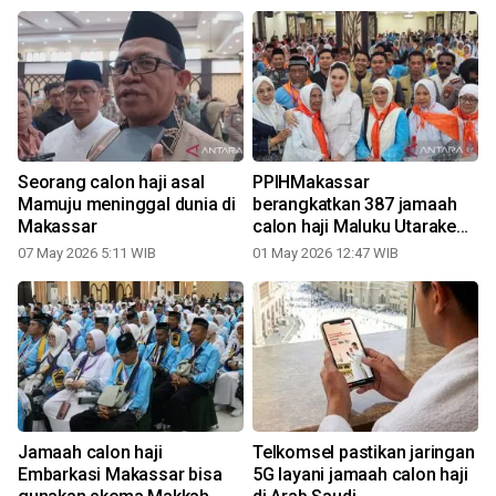
Seorang calon haji asal
PPIHMakassar
Mamuju meninggal dunia di
berangkatkan 387 jamaah
Makassar
calon haji Maluku Utarake
Arab Saudi
07 May 2026 5:11 WIB
01 May 2026 12:47 WIB
2
Jamaah calon haji
Telkomsel pastikan jaringan
Embarkasi Makassar bisa
5G layani jamaah calon haji