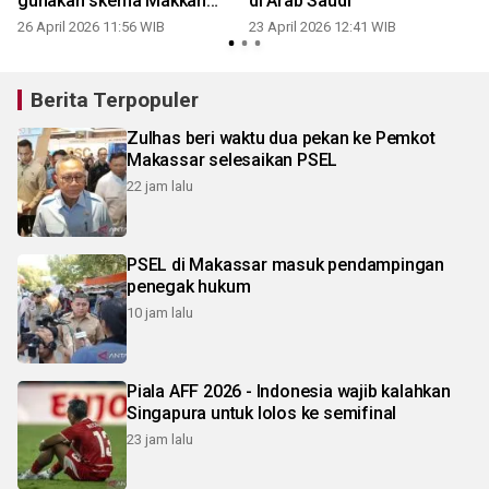
gunakan skema Makkah
di Arab Saudi
Route
26 April 2026 11:56 WIB
23 April 2026 12:41 WIB
2
Berita Terpopuler
Zulhas beri waktu dua pekan ke Pemkot
Makassar selesaikan PSEL
22 jam lalu
PSEL di Makassar masuk pendampingan
penegak hukum
10 jam lalu
Piala AFF 2026 - Indonesia wajib kalahkan
Singapura untuk lolos ke semifinal
23 jam lalu