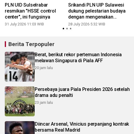
PLN UID Sulselrabar
Srikandi PLN UIP Sulawesi
resmikan "HSSE control
dukung pelestarian budaya
center", ini fungsinya
dengan mengenakan
kebaya
31 July 2026 11:03 WIB
28 July 2026 5:32 WIB
2
Berita Terpopuler
Berat, berikut rekor pertemuan Indonesia
melawan Singapura di Piala AFF
20 jam lalu
Persebaya juara Piala Presiden 2026 setelah
drama adu penalti
23 jam lalu
Diincar Arsenal, Vinicius perpanjang kontrak
bersama Real Madrid