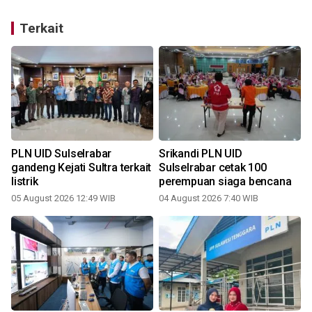
Terkait
PLN UID Sulselrabar
Srikandi PLN UID
gandeng Kejati Sultra terkait
Sulselrabar cetak 100
listrik
perempuan siaga bencana
05 August 2026 12:49 WIB
04 August 2026 7:40 WIB
2