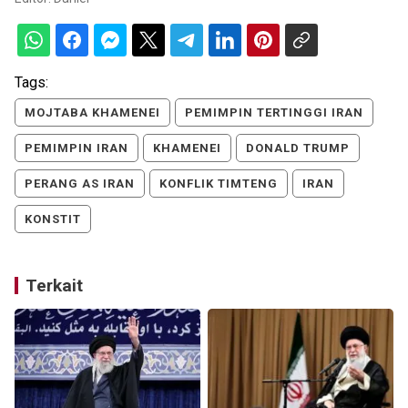
Tags:
MOJTABA KHAMENEI
PEMIMPIN TERTINGGI IRAN
PEMIMPIN IRAN
KHAMENEI
DONALD TRUMP
PERANG AS IRAN
KONFLIK TIMTENG
IRAN
KONSTIT
Terkait