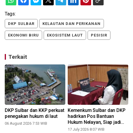
Tags:
DKP SULBAR
KELAUTAN DAN PERIKANAN
EKONOMI BIRU
EKOSISTEM LAUT
PESISIR
Terkait
i
DKP Sulbar dan KKP perkuat
Kemenkum Sulbar dan DKP
penegakan hukum di laut
hadirkan Pos Bantuan
Hukum Nelayan, Siap jadi
06 August 2026 7:53 WIB
percontohan nasional
17 July 2026 8:07 WIB