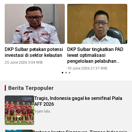
DKP Sulbar petakan potensi
DKP Sulbar tingkatkan PAD
investasi di sektor kelautan
lewat optimalisasi
pengelolaan pelabuhan
25 June 2026 5:04 WIB
perikanan
10 June 2026 21:37 WIB
Berita Terpopuler
Tragis, Indonesia gagal ke semifinal Piala
AFF 2026
9 jam lalu