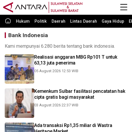
Hukum
Politik
Daerah
Lintas Daerah
Gaya Hidup
E
Bank Indonesia
Kami mempunyai 6.280 berita tentang bank indonesia.
Realisasi anggaran MBG Rp101 T untuk
63,13 juta penerima
05 August 2026 12:53 WIB
Kemenkum Sulbar fasilitasi pencatatan hak
cipta gratis bagi masyarakat
03 August 2026 22:37 WIB
Ada transaksi Rp1,35 miliar di Wastra
Heritage Market