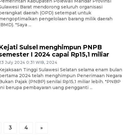
Pemerintah Kabupaten Polewali Mandar Provinsi
Sulawesi Barat mendorong seluruh organisasi
perangkat daerah (OPD) setempat untuk
mengoptimalkan pengelolaan barang milik daerah
(BMD). "Saya ...
Kejati Sulsel menghimpun PNPB
semester I 2024 capai Rp15,1 miliar
23 July 2024 0:31 WIB, 2024
Kejaksaan Tinggi Sulawesi Selatan selama enam bulan
pertama 2024 telah menghimpun Penerimaan Negara
Bukan Pajak (PNBP) senilai Rp15,1 miliar lebih. "PNBP
ini berupa pembayaran uang pengganti ...
3
4
»