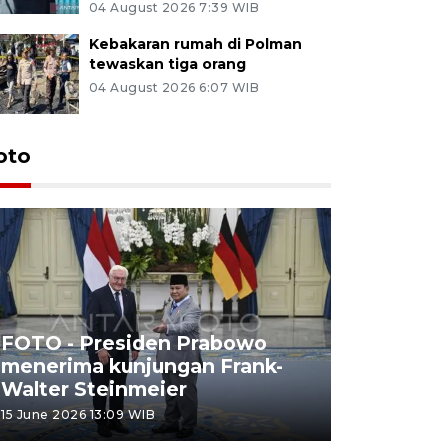
04 August 2026 7:39 WIB
Kebakaran rumah di Polman
tewaskan tiga orang
04 August 2026 6:07 WIB
oto
FOTO - Presiden Prabowo
menerima kunjungan Frank-
FOTO - H
Walter Steinmeier
di Sulbar
15 June 2026 13:09 WIB
11 June 2026 1