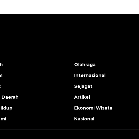
h
Olahraga
m
Internasional
k
Sejagat
s Daerah
Artikel
Hidup
Ekonomi Wisata
omi
Nasional