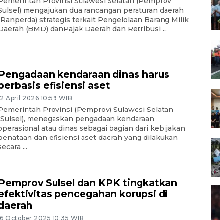
Pemerintah Provinsi Sulawesi Selatan (Pemprov
Sulsel) mengajukan dua rancangan peraturan daerah
(Ranperda) strategis terkait Pengelolaan Barang Milik
Daerah (BMD) danPajak Daerah dan Retribusi ...
Pengadaan kendaraan dinas harus
berbasis efisiensi aset
12 April 2026 10:59 WIB
Pemerintah Provinsi (Pemprov) Sulawesi Selatan
(Sulsel), menegaskan pengadaan kendaraan
operasional atau dinas sebagai bagian dari kebijakan
penataan dan efisiensi aset daerah yang dilakukan
secara ...
Pemprov Sulsel dan KPK tingkatkan
efektivitas pencegahan korupsi di
daerah
16 October 2025 10:35 WIB