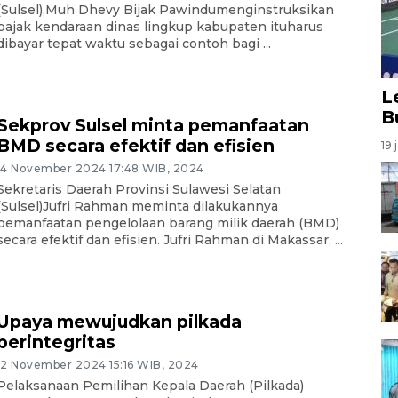
(Sulsel),Muh Dhevy Bijak Pawindumenginstruksikan
pajak kendaraan dinas lingkup kabupaten ituharus
dibayar tepat waktu sebagai contoh bagi ...
L
B
Sekprov Sulsel minta pemanfaatan
BMD secara efektif dan efisien
19 
14 November 2024 17:48 WIB, 2024
Sekretaris Daerah Provinsi Sulawesi Selatan
(Sulsel)Jufri Rahman meminta dilakukannya
pemanfaatan pengelolaan barang milik daerah (BMD)
secara efektif dan efisien. Jufri Rahman di Makassar, ...
Upaya mewujudkan pilkada
berintegritas
12 November 2024 15:16 WIB, 2024
Pelaksanaan Pemilihan Kepala Daerah (Pilkada)