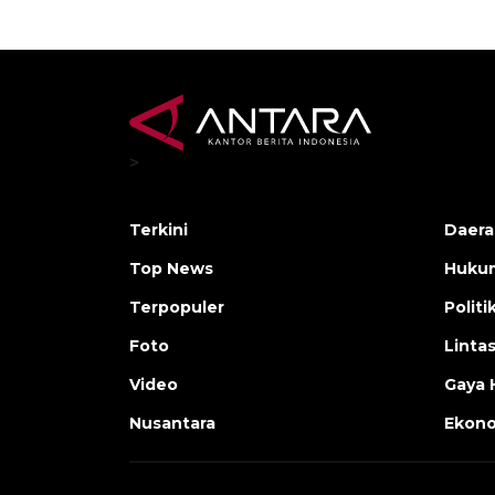
>
Terkini
Daera
Top News
Huku
Terpopuler
Politi
Foto
Linta
Video
Gaya 
Nusantara
Ekon