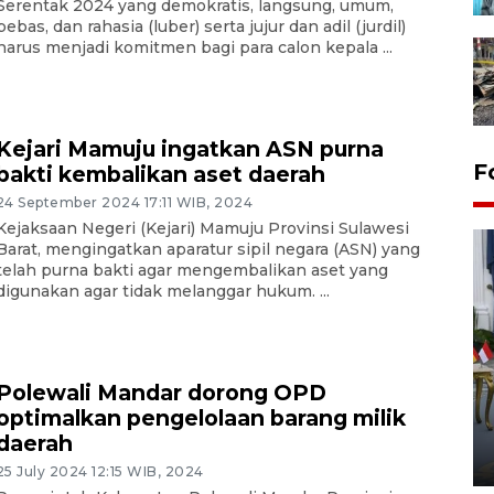
Serentak 2024 yang demokratis, langsung, umum,
bebas, dan rahasia (luber) serta jujur dan adil (jurdil)
harus menjadi komitmen bagi para calon kepala ...
Kejari Mamuju ingatkan ASN purna
F
bakti kembalikan aset daerah
24 September 2024 17:11 WIB, 2024
Kejaksaan Negeri (Kejari) Mamuju Provinsi Sulawesi
Barat, mengingatkan aparatur sipil negara (ASN) yang
telah purna bakti agar mengembalikan aset yang
digunakan agar tidak melanggar hukum. ...
FOTO - Kirab memperingati
Polewali Mandar dorong OPD
HUT ke-80 Raja Keraton
optimalkan pengelolaan barang milik
Yogyakarta
daerah
02 April 2026 12:51 WIB
25 July 2024 12:15 WIB, 2024