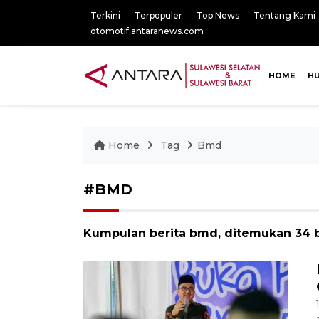
Terkini
Terpopuler
Top News
Tentang Kami
otomotif.antaranews.com
HOME
H
Home
Tag
Bmd
#BMD
Kumpulan berita bmd, ditemukan 34 b