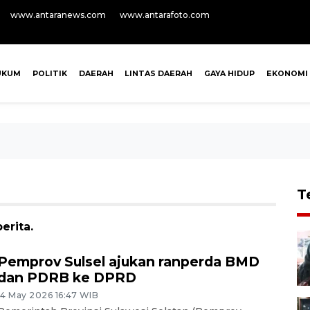
www.antaranews.com
www.antarafoto.com
UKUM
POLITIK
DAERAH
LINTAS DAERAH
GAYA HIDUP
EKONOMI
T
erita.
Pemprov Sulsel ajukan ranperda BMD
dan PDRB ke DPRD
14 May 2026 16:47 WIB