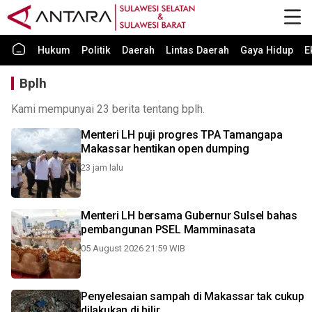
Hukum
Politik
Daerah
Lintas Daerah
Gaya Hidup
E
Bplh
Kami mempunyai 23 berita tentang bplh.
Menteri LH puji progres TPA Tamangapa
Makassar hentikan open dumping
23 jam lalu
Menteri LH bersama Gubernur Sulsel bahas
pembangunan PSEL Mamminasata
05 August 2026 21:59 WIB
Penyelesaian sampah di Makassar tak cukup
dilakukan di hilir