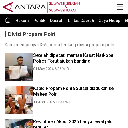
Hukum
Politik
Daerah
Lintas Daerah
Gaya Hidup
E
Divisi Propam Polri
Kami mempunyai 369 berita tentang divisi propam polri.
Setelah dipecat, mantan Kasat Narkoba
Polres Torut ajukan banding
01 May 2026 6:26 WIB
Kabid Propam Polda Sulsel diadukan ke
Mabes Polri
11 April 2026 11:37 WIB
Rekrutmen Akpol 2026 hanya lewat jalur
reguler