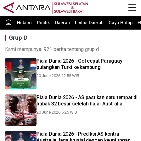
Hukum
Politik
Daerah
Lintas Daerah
Gaya Hidup
E
Grup D
Kami mempunyai 921 berita tentang grup d.
Piala Dunia 2026 - Gol cepat Paraguay
pulangkan Turki ke kampung
20 June 2026 12:55 WIB
Piala Dunia 2026 - AS pastikan satu tempat di
babak 32 besar setelah hajar Australia
20 June 2026 5:25 WIB
Piala Dunia 2026 - Prediksi AS kontra
Australia, laga krusial dengan keuntungan