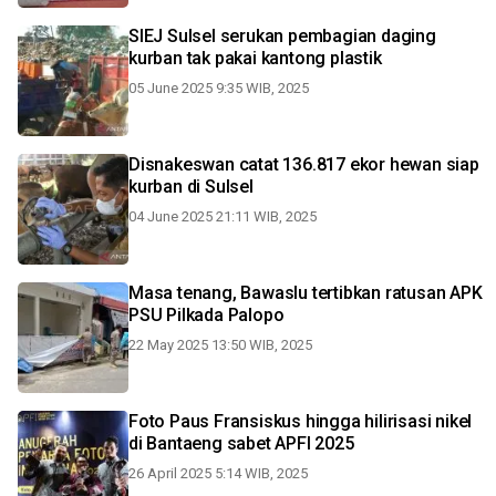
SIEJ Sulsel serukan pembagian daging
kurban tak pakai kantong plastik
05 June 2025 9:35 WIB, 2025
Disnakeswan catat 136.817 ekor hewan siap
kurban di Sulsel
04 June 2025 21:11 WIB, 2025
Masa tenang, Bawaslu tertibkan ratusan APK
PSU Pilkada Palopo
22 May 2025 13:50 WIB, 2025
Foto Paus Fransiskus hingga hilirisasi nikel
di Bantaeng sabet APFI 2025
26 April 2025 5:14 WIB, 2025