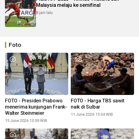
Malaysia melaju ke semifinal
8 jam lalu
Foto
FOTO - Presiden Prabowo
FOTO - Harga TBS sawit
menerima kunjungan Frank-
naik di Sulbar
Walter Steinmeier
11 June 2026 15:34 WIB
15 June 2026 13:09 WIB