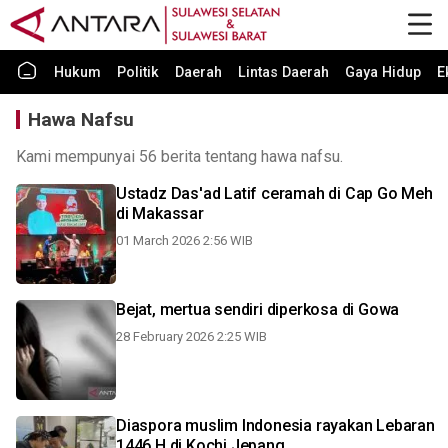
Hukum
Politik
Daerah
Lintas Daerah
Gaya Hidup
E
Hawa Nafsu
Kami mempunyai 56 berita tentang hawa nafsu.
Ustadz Das'ad Latif ceramah di Cap Go Meh
di Makassar
01 March 2026 2:56 WIB
Bejat, mertua sendiri diperkosa di Gowa
28 February 2026 2:25 WIB
Diaspora muslim Indonesia rayakan Lebaran
1446 H di Kochi Jepang