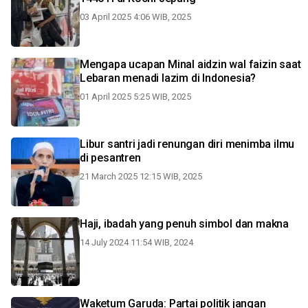
03 April 2025 4:06 WIB, 2025
Mengapa ucapan Minal aidzin wal faizin saat
Lebaran menadi lazim di Indonesia?
01 April 2025 5:25 WIB, 2025
Libur santri jadi renungan diri menimba ilmu
di pesantren
21 March 2025 12:15 WIB, 2025
Haji, ibadah yang penuh simbol dan makna
14 July 2024 11:54 WIB, 2024
Waketum Garuda: Partai politik jangan