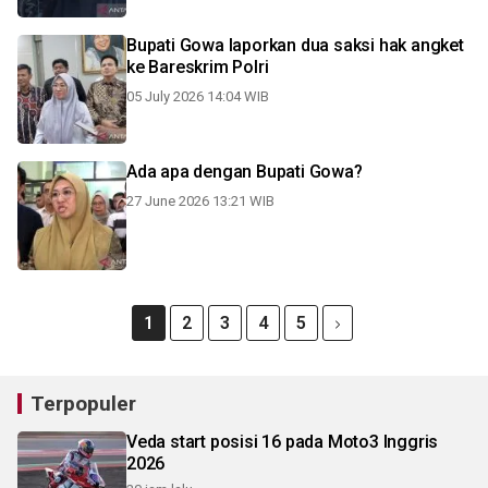
Bupati Gowa laporkan dua saksi hak angket
ke Bareskrim Polri
05 July 2026 14:04 WIB
Ada apa dengan Bupati Gowa?
27 June 2026 13:21 WIB
1
2
3
4
5
Terpopuler
Veda start posisi 16 pada Moto3 Inggris
2026