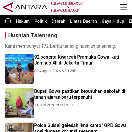
Hukum
Politik
Daerah
Lintas Daerah
Gaya Hidup
E
Husniah Talenrang
Kami mempunyai 172 berita tentang husniah talenrang.
92 peserta Kwarcab Pramuka Gowa ikuti
Jamnas XII di Jakarta Timur
08 August 2026 5:30 WIB
Bupati Gowa pastikan kebutuhan sekolah di
tahun ajaran baru terpenuhi
31 July 2026 20:37 WIB
Polda Sulsel geledah lima kantor OPD Gowa
soal dugaan korupsi seragam