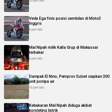
20 jam lalu
Veda Ega finis posisi sembilan di Moto3
Inggris
6 jam lalu
Mal Nipah milik Kalla Grup di Makassar
terbakar
6 jam lalu
Dampak El Nino, Pemprov Sulsel siapkan 300
unit pompa air
13 jam lalu
Kebakaran Mal Nipah diduga akibat
korsleting listrik