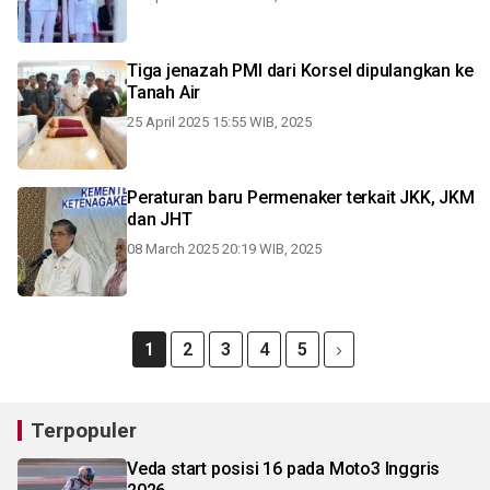
Tiga jenazah PMI dari Korsel dipulangkan ke
Tanah Air
25 April 2025 15:55 WIB, 2025
Peraturan baru Permenaker terkait JKK, JKM
dan JHT
08 March 2025 20:19 WIB, 2025
1
2
3
4
5
Terpopuler
Veda start posisi 16 pada Moto3 Inggris