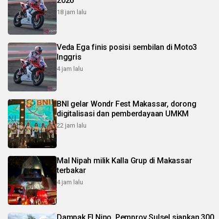
2026
18 jam lalu
Veda Ega finis posisi sembilan di Moto3
Inggris
4 jam lalu
BNI gelar Wondr Fest Makassar, dorong
digitalisasi dan pemberdayaan UMKM
22 jam lalu
Mal Nipah milik Kalla Grup di Makassar
terbakar
4 jam lalu
Dampak El Nino, Pemprov Sulsel siapkan 300