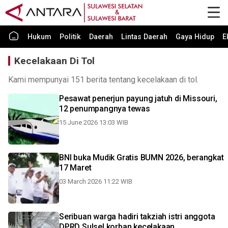
Hukum
Politik
Daerah
Lintas Daerah
Gaya Hidup
E
Kecelakaan Di Tol
Kami mempunyai 151 berita tentang kecelakaan di tol.
Pesawat penerjun payung jatuh di Missouri,
12 penumpangnya tewas
15 June 2026 13:03 WIB
BNI buka Mudik Gratis BUMN 2026, berangkat
17 Maret
03 March 2026 11:22 WIB
Seribuan warga hadiri takziah istri anggota
DPRD Sulsel korban kecelakaan