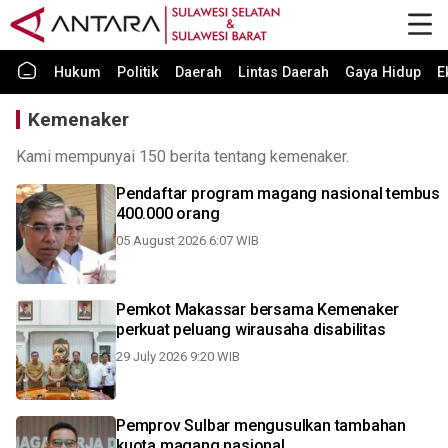
Hukum
Politik
Daerah
Lintas Daerah
Gaya Hidup
E
Kemenaker
Kami mempunyai 150 berita tentang kemenaker.
Pendaftar program magang nasional tembus
400.000 orang
05 August 2026 6:07 WIB
Pemkot Makassar bersama Kemenaker
perkuat peluang wirausaha disabilitas
29 July 2026 9:20 WIB
Pemprov Sulbar mengusulkan tambahan
kuota magang nasional