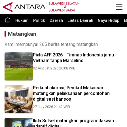
Hukum
Politik
Daerah
Lintas Daerah
Gaya Hidup
E
Matangkan
Kami mempunyai 265 berita tentang matangkan.
Piala AFF 2026 - Timnas Indonesia jamu
Vietnam tanpa Marselino
02 August 2026 20:08 WIB
Perkuat akurasi, Pemkot Makassar
matangkan pelaksanaan percontohan
digitalisasi bansos
27 July 2026 21:42 WIB
Ikda Sulsel matangkan program dakwah
adaptif digital