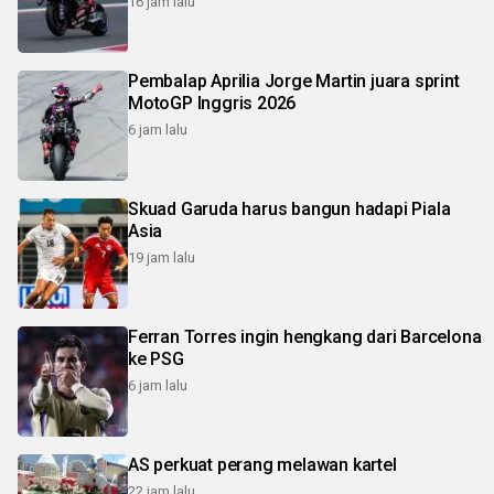
16 jam lalu
Pembalap Aprilia Jorge Martin juara sprint
MotoGP Inggris 2026
6 jam lalu
Skuad Garuda harus bangun hadapi Piala
Asia
19 jam lalu
Ferran Torres ingin hengkang dari Barcelona
ke PSG
6 jam lalu
AS perkuat perang melawan kartel
22 jam lalu