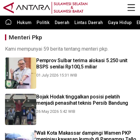
Hukum
Politik
Daerah
Lintas Daerah
Gaya Hidup
E
Menteri Pkp
Kami mempunyai 59 berita tentang menteri pkp.
Pemprov Sulbar terima alokasi 5.250 unit
BSPS senilai Rp100,5 miliar
01 July 2026 15:31 WIB
Bojak Hodak tinggalkan posisi pelatih
menjadi penasihat teknis Persib Bandung
26 May 2026 5:42 WIB
Wali Kota Makassar dampingi Wamen PKP
meninjau kawasan kumuh di Pannampu Tallo