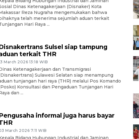
Kepala Bidang Hubungan Industrial dan Jaminan
Sosial Dinas Ketenagakerjaan (Disnaker) Kota
Makassar Reza Nugraha mengemukakan bahwa
pihaknya telah menerima sejumlah aduan terkait
Tunjangan Hari Raya ...
Disnakertrans Sulsel siap tampung
aduan terkait THR
13 March 2026 13:18 WIB
Dinas Ketenagakerjaan dan Transmigrasi
(Disnakertrans) Sulawesi Selatan siap menampung
aduan tunjangan hari raya (THR) melalui Pos Komando
(Posko) Konsultasi dan Pengaduan Tunjangan Hari
Raya dan ...
Pengusaha informal juga harus bayar
THR
03 March 2026 7:11 WIB
Kepala Bidang Hubungan Industrial dan Jaminan