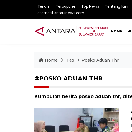
Terkini
Terpopuler
Top News
Tentang Kami
otomotif.antaranews.com
HOME
H
Home
Tag
Posko Aduan Thr
#POSKO ADUAN THR
Kumpulan berita posko aduan thr, dit