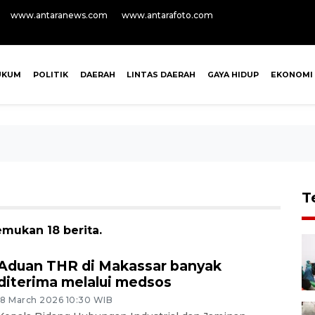
www.antaranews.com
www.antarafoto.com
UKUM
POLITIK
DAERAH
LINTAS DAERAH
GAYA HIDUP
EKONOMI
T
emukan 18 berita.
Aduan THR di Makassar banyak
diterima melalui medsos
18 March 2026 10:30 WIB