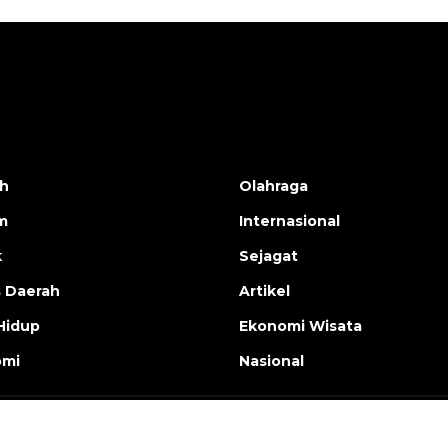
h
Olahraga
m
Internasional
k
Sejagat
s Daerah
Artikel
Hidup
Ekonomi Wisata
omi
Nasional