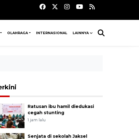
OLAHRAGA
INTERNASIONAL
LAINNYA
erkini
Ratusan ibu hamil diedukasi
cegah stunting
1 jam lalu
Senjata di sekolah Jaksel