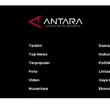
>
Terkini
Daera
Top News
Huku
Terpopuler
Politi
Foto
Linta
Video
Gaya 
Nusantara
Ekon
Copyright © ANTARA