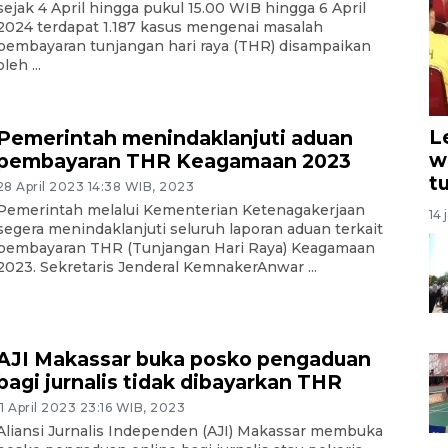
sejak 4 April hingga pukul 15.00 WIB hingga 6 April
2024 terdapat 1.187 kasus mengenai masalah
pembayaran tunjangan hari raya (THR) disampaikan
oleh ...
L
Pemerintah menindaklanjuti aduan
w
pembayaran THR Keagamaan 2023
t
28 April 2023 14:38 WIB, 2023
Pemerintah melalui Kementerian Ketenagakerjaan
14 
segera menindaklanjuti seluruh laporan aduan terkait
pembayaran THR (Tunjangan Hari Raya) Keagamaan
2023. Sekretaris Jenderal KemnakerAnwar ...
AJI Makassar buka posko pengaduan
bagi jurnalis tidak dibayarkan THR
11 April 2023 23:16 WIB, 2023
Aliansi Jurnalis Independen (AJI) Makassar membuka