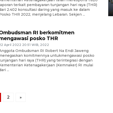
Yogyakarta
laporan terkait pembayaran tunjangan hari raya (THR)
dari 2.402 konsultasi daring yang masuk ke dalam
02 April 2026 12:51 WIB
Posko THR 2022, menjelang Lebaran. Sekjen ...
Ombudsman RI berkomitmen
mengawasi posko THR
22 April 2022 20:51 WIB, 2022
Anggota Ombudsman RI Robert Na Endi Jaweng
menegaskan komitmennya untukmengawasi posko
tunjangan hari raya (THR) yang terintegrasi dengan
Kementerian Ketenagakerjaan (Kemnaker) RI mulai
dari ...
2
»