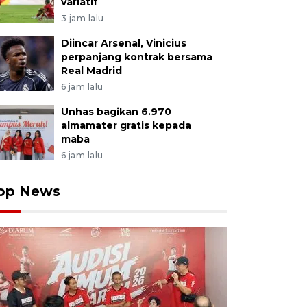
variatif
3 jam lalu
Diincar Arsenal, Vinicius
perpanjang kontrak bersama
Real Madrid
6 jam lalu
Unhas bagikan 6.970
almamater gratis kepada
maba
6 jam lalu
op News