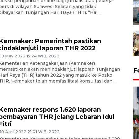
posko pengaduan online bagi jurnalis atau pekerja
pers di wilayah Sulawesi Selatan yang tidak
dibayarkan Tunjangan Hari Raya (THR). “Hal ...
Kemnaker: Pemerintah pastikan
tindaklanjuti laporan THR 2022
09 May 2022 15:24 WIB, 2022
Kementerian Ketenagakerjaan (Kemnaker)
memastikan akan menindaklanjuti laporan Tunjangan
F
Hari Raya (THR) tahun 2022 yang masuk ke Posko
THR. Kemnaker telah memfasilitasi konsultasi dan ...
Kemnaker respons 1.620 laporan
pembayaran THR jelang Lebaran Idul
Fitri
FOTO - Kirab memperingati
30 April 2022 21:01 WIB, 2022
HUT ke-80 Raja Keraton
Kementerian Ketenagakerjaan telah merespons 1.620