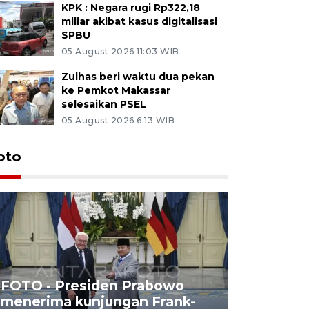
KPK : Negara rugi Rp322,18
miliar akibat kasus digitalisasi
SPBU
05 August 2026 11:03 WIB
Zulhas beri waktu dua pekan
ke Pemkot Makassar
selesaikan PSEL
05 August 2026 6:13 WIB
oto
FOTO - Presiden Prabowo
menerima kunjungan Frank-
FOTO - H