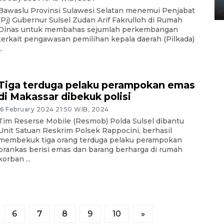
02 April 2026 12:51 WIB
Bawaslu Provinsi Sulawesi Selatan menemui Penjabat
(Pj) Gubernur Sulsel Zudan Arif Fakrulloh di Rumah
Dinas untuk membahas sejumlah perkembangan
terkait pengawasan pemilihan kepala daerah (Pilkada)
..
Tiga terduga pelaku perampokan emas
di Makassar dibekuk polisi
16 February 2024 21:50 WIB, 2024
Tim Reserse Mobile (Resmob) Polda Sulsel dibantu
Unit Satuan Reskrim Polsek Rappocini, berhasil
membekuk tiga orang terduga pelaku perampokan
brankas berisi emas dan barang berharga di rumah
korban ...
6
7
8
9
10
»