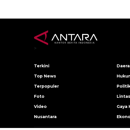
>
Terkini
Daera
Top News
Huku
Terpopuler
Politi
Foto
Linta
Video
Gaya 
Nusantara
Ekon