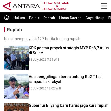
Hukum
Politik
Daerah
Lintas Daerah
Gaya Hidup
E
Rupiah
Kami mempunyai 4.127 berita tentang rupiah.
KPK pantau proyek strategis MYP Rp3,7 trilun
di Sulsel
31 July 2026 7:24 WIB
Ada penggilingan beras untung Rp2 T tapi
rampas hak rakyat
30 July 2026 12:02 WIB
Gubernur BI yang baru harus jaga kurs rupiah