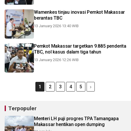
Wamenkes tinjau inovasi Pemkot Makassar
berantas TBC
13 January 2026 13:40 WIB
Pemkot Makassar targetkan 9.885 penderita
TBC, nol kasus dalam tiga tahun
13 January 2026 12:26 WIB
1
2
3
4
5
Terpopuler
Menteri LH puji progres TPA Tamangapa
Makassar hentikan open dumping