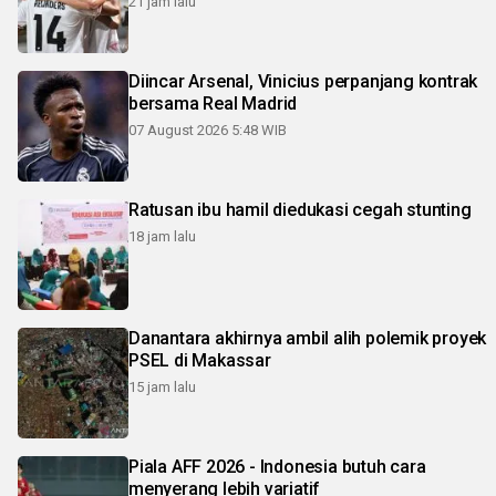
21 jam lalu
Diincar Arsenal, Vinicius perpanjang kontrak
bersama Real Madrid
07 August 2026 5:48 WIB
Ratusan ibu hamil diedukasi cegah stunting
18 jam lalu
Danantara akhirnya ambil alih polemik proyek
PSEL di Makassar
15 jam lalu
Piala AFF 2026 - Indonesia butuh cara
menyerang lebih variatif