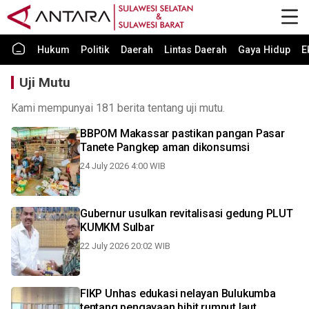
Hukum
Politik
Daerah
Lintas Daerah
Gaya Hidup
E
Uji Mutu
Kami mempunyai 181 berita tentang uji mutu.
BBPOM Makassar pastikan pangan Pasar
Tanete Pangkep aman dikonsumsi
24 July 2026 4:00 WIB
Gubernur usulkan revitalisasi gedung PLUT
KUMKM Sulbar
22 July 2026 20:02 WIB
FIKP Unhas edukasi nelayan Bulukumba
tentang pengayaan bibit rumput laut