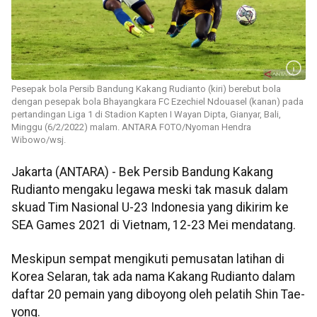
Pesepak bola Persib Bandung Kakang Rudianto (kiri) berebut bola
dengan pesepak bola Bhayangkara FC Ezechiel Ndouasel (kanan) pada
pertandingan Liga 1 di Stadion Kapten I Wayan Dipta, Gianyar, Bali,
Minggu (6/2/2022) malam. ANTARA FOTO/Nyoman Hendra
Wibowo/wsj.
Jakarta (ANTARA) - Bek Persib Bandung Kakang
Rudianto mengaku legawa meski tak masuk dalam
skuad Tim Nasional U-23 Indonesia yang dikirim ke
SEA Games 2021 di Vietnam, 12-23 Mei mendatang.
Meskipun sempat mengikuti pemusatan latihan di
Korea Selaran, tak ada nama Kakang Rudianto dalam
daftar 20 pemain yang diboyong oleh pelatih Shin Tae-
yong.