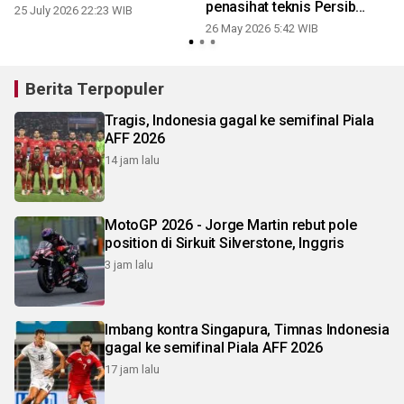
penasihat teknis Persib
25 July 2026 22:23 WIB
Bandung
26 May 2026 5:42 WIB
Berita Terpopuler
Tragis, Indonesia gagal ke semifinal Piala
AFF 2026
14 jam lalu
MotoGP 2026 - Jorge Martin rebut pole
position di Sirkuit Silverstone, Inggris
3 jam lalu
Imbang kontra Singapura, Timnas Indonesia
gagal ke semifinal Piala AFF 2026
17 jam lalu