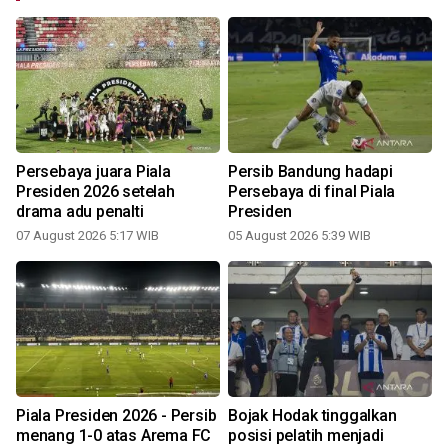
o
Persebaya juara Piala
Persib Bandung hadapi
Presiden 2026 setelah
Persebaya di final Piala
drama adu penalti
Presiden
07 August 2026 5:17 WIB
05 August 2026 5:39 WIB
Piala Presiden 2026 - Persib
Bojak Hodak tinggalkan
menang 1-0 atas Arema FC
posisi pelatih menjadi
d