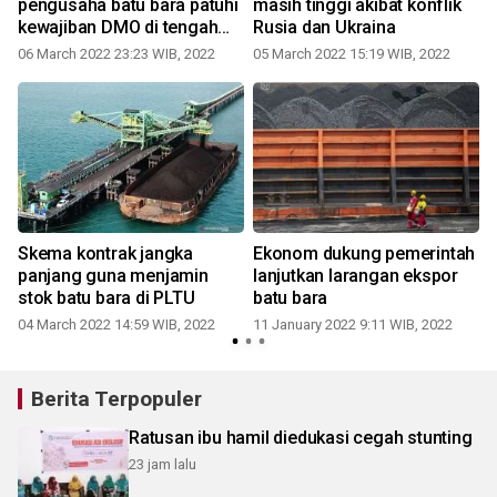
pengusaha batu bara patuhi
masih tinggi akibat konflik
kewajiban DMO di tengah
Rusia dan Ukraina
lonjakan harga
06 March 2022 23:23 WIB, 2022
05 March 2022 15:19 WIB, 2022
Skema kontrak jangka
Ekonom dukung pemerintah
panjang guna menjamin
lanjutkan larangan ekspor
stok batu bara di PLTU
batu bara
04 March 2022 14:59 WIB, 2022
11 January 2022 9:11 WIB, 2022
2
Berita Terpopuler
Ratusan ibu hamil diedukasi cegah stunting
23 jam lalu