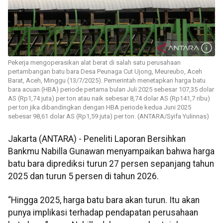
Pekerja mengoperasikan alat berat di salah satu perusahaan
pertambangan batu bara Desa Peunaga Cut Ujong, Meureubo, Aceh
Barat, Aceh, Minggu (13/7/2025). Pemerintah menetapkan harga batu
bara acuan (HBA) periode pertama bulan Juli 2025 sebesar 107,35 dolar
AS (Rp1,74 juta) per ton atau naik sebesar 8,74 dolar AS (Rp141,7 ribu)
per ton jika dibandingkan dengan HBA periode kedua Juni 2025
sebesar 98,61 dolar AS (Rp1,59 juta) per ton. (ANTARA/Syifa Yulinnas)
Jakarta (ANTARA) - Peneliti Laporan Bersihkan
Bankmu Nabilla Gunawan menyampaikan bahwa harga
batu bara diprediksi turun 27 persen sepanjang tahun
2025 dan turun 5 persen di tahun 2026.
“Hingga 2025, harga batu bara akan turun. Itu akan
punya implikasi terhadap pendapatan perusahaan