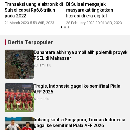
Transaksi uang elektronik di
BI Sulsel mengajak
Sulsel capai Rp6,8 triliun
masyarakat tingkatkan
pada 2022
literasi di era digital
21 March 2023 5:59 WIB, 2023
28 February 2023 20:01 WIB, 2023
2
Berita Terpopuler
Danantara akhirnya ambil alih polemik proyek
PSEL di Makassar
23 jam lalu
Tragis, Indonesia gagal ke semifinal Piala
AFF 2026
4 jam lalu
Imbang kontra Singapura, Timnas Indonesia
gagal ke semifinal Piala AFF 2026