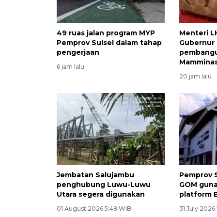
49 ruas jalan program MYP
Menteri L
Pemprov Sulsel dalam tahap
Gubernur 
pengerjaan
pembangu
Mamminas
6 jam lalu
20 jam lalu
Jembatan Salujambu
Pemprov S
penghubung Luwu-Luwu
GOM guna
Utara segera digunakan
platform 
01 August 2026 5:48 WIB
31 July 2026