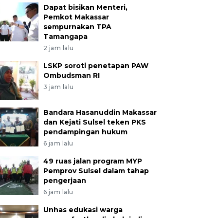
Dapat bisikan Menteri,
Pemkot Makassar
sempurnakan TPA
Tamangapa
2 jam lalu
LSKP soroti penetapan PAW
Ombudsman RI
3 jam lalu
Bandara Hasanuddin Makassar
dan Kejati Sulsel teken PKS
pendampingan hukum
6 jam lalu
49 ruas jalan program MYP
Pemprov Sulsel dalam tahap
pengerjaan
6 jam lalu
Unhas edukasi warga