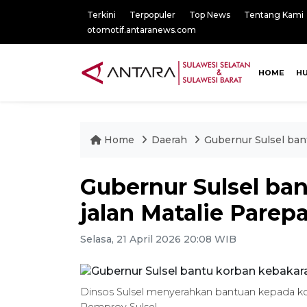
Terkini
Terpopuler
Top News
Tentang Kami
otomotif.antaranews.com
HOME
H
Home
Daerah
Gubernur Sulsel ban
Gubernur Sulsel ba
jalan Matalie Parep
Selasa, 21 April 2026 20:08 WIB
Dinsos Sulsel menyerahkan bantuan kepada ko
Pemprov Sulsel