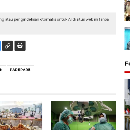
g atau pengindeksan otomatis untuk AI di situs web ini tanpa
F
AN
PAREPARE
FOTO - Kirab memperingati
HUT ke-80 Raja Keraton