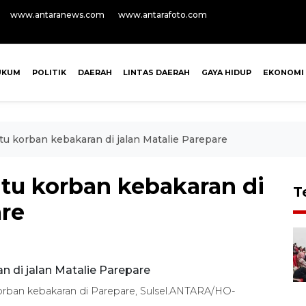
www.antaranews.com
www.antarafoto.com
UKUM
POLITIK
DAERAH
LINTAS DAERAH
GAYA HIDUP
EKONOMI
tu korban kebakaran di jalan Matalie Parepare
ntu korban kebakaran di
T
are
rban kebakaran di Parepare, Sulsel.ANTARA/HO-