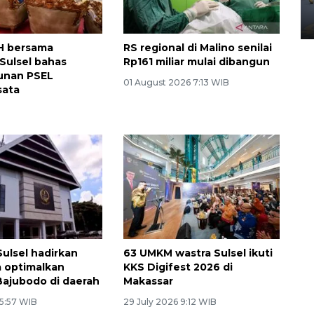
Yogyakarta
02 April 2026 12:51 WIB
H bersama
RS regional di Malino senilai
Sulsel bahas
Rp161 miliar mulai dibangun
nan PSEL
01 August 2026 7:13 WIB
ata
ulsel hadirkan
63 UMKM wastra Sulsel ikuti
 optimalkan
KKS Digifest 2026 di
Bajubodo di daerah
Makassar
 5:57 WIB
29 July 2026 9:12 WIB