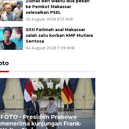
Zulhas beri waktu dua pekan
ke Pemkot Makassar
selesaikan PSEL
05 August 2026 6:13 WIB
Sitti Fatimah asal Makassar
salah satu korban KMP Mutiara
Sentosa
04 August 2026 7:39 WIB
oto
FOTO - Presiden Prabowo
menerima kunjungan Frank-
FOTO - H