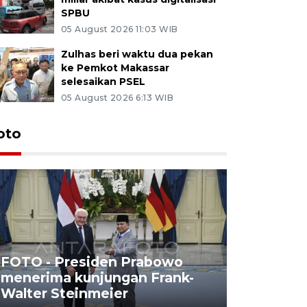
SPBU
05 August 2026 11:03 WIB
Zulhas beri waktu dua pekan
ke Pemkot Makassar
selesaikan PSEL
05 August 2026 6:13 WIB
oto
FOTO - Presiden Prabowo
menerima kunjungan Frank-
FOTO - H
Walter Steinmeier
di Sulbar