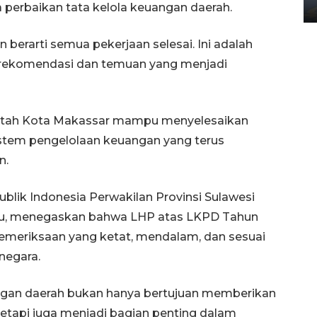
02 April 2026 12:51 WIB
a perbaikan tata kelola keuangan daerah.
berarti semua pekerjaan selesai. Ini adalah
 rekomendasi dan temuan yang menjadi
intah Kota Makassar mampu menyelesaikan
istem pengelolaan keuangan yang terus
n.
lik Indonesia Perwakilan Provinsi Sulawesi
lu, menegaskan bahwa LHP atas LKPD Tahun
pemeriksaan yang ketat, mendalam, dan sesuai
negara.
ngan daerah bukan hanya bertujuan memberikan
tetapi juga menjadi bagian penting dalam