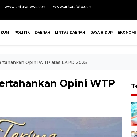
www.antaranews.com
www.antarafoto.com
UKUM
POLITIK
DAERAH
LINTAS DAERAH
GAYA HIDUP
EKONOMI
ertahankan Opini WTP atas LKPD 2025
ertahankan Opini WTP
T