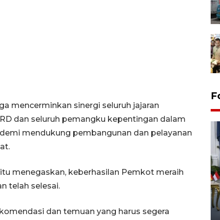
F
ga mencerminkan sinergi seluruh jajaran
RD dan seluruh pemangku kepentingan dalam
an demi mendukung pembangunan dan pelayanan
at.
pi itu menegaskan, keberhasilan Pemkot meraih
n telah selesai.
FOTO - Kirab memperingati
HUT ke-80 Raja Keraton
Yogyakarta
ekomendasi dan temuan yang harus segera