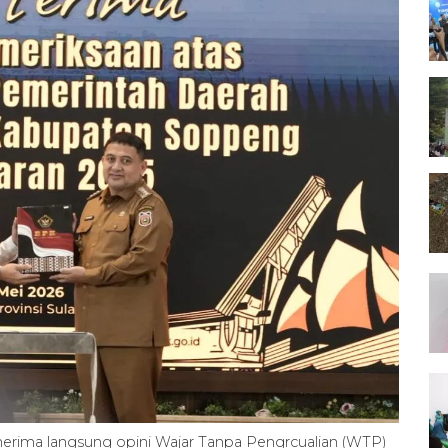
nerima langsung opini Wajar Tanpa Pengrcualian (WTP)