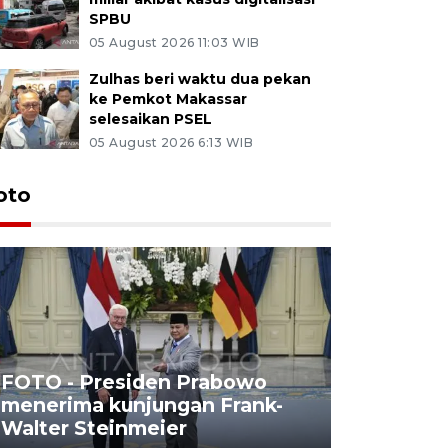
SPBU
05 August 2026 11:03 WIB
Zulhas beri waktu dua pekan
ke Pemkot Makassar
selesaikan PSEL
05 August 2026 6:13 WIB
oto
FOTO - Presiden Prabowo
menerima kunjungan Frank-
FOTO - H
Walter Steinmeier
di Sulbar