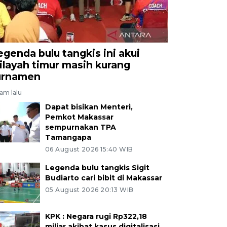
egenda bulu tangkis ini akui
ilayah timur masih kurang
urnamen
jam lalu
Dapat bisikan Menteri,
Pemkot Makassar
sempurnakan TPA
Tamangapa
06 August 2026 15:40 WIB
Legenda bulu tangkis Sigit
Budiarto cari bibit di Makassar
05 August 2026 20:13 WIB
KPK : Negara rugi Rp322,18
miliar akibat kasus digitalisasi