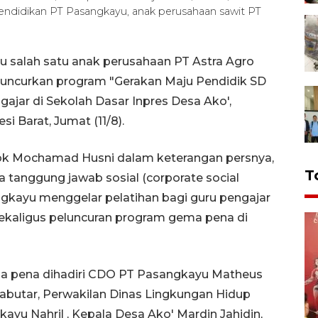
R Pendidikan PT Pasangkayu, anak perusahaan sawit PT
yu salah satu anak perusahaan PT Astra Agro
meluncurkan program "Gerakan Maju Pendidik SD
ajar di Sekolah Dasar Inpres Desa Ako',
i Barat, Jumat (11/8).
 Tbk Mochamad Husni dalam keterangan persnya,
T
 tanggung jawab sosial (corporate social
ngkayu menggelar pelatihan bagi guru pengajar
 sekaligus peluncuran program gema pena di
ma pena dihadiri CDO PT Pasangkayu Matheus
abutar, Perwakilan Dinas Lingkungan Hidup
yu Nahril , Kepala Desa Ako' Mardin Jahidin,