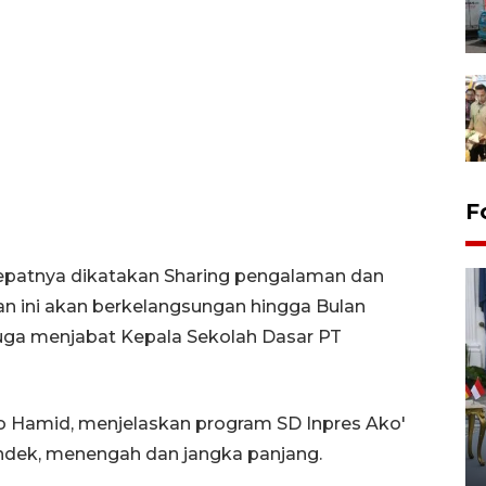
F
epatnya dikatakan Sharing pengalaman dan
tan ini akan berkelangsungan hingga Bulan
uga menjabat Kepala Sekolah Dasar PT
FOTO - Kirab memperingati
co Hamid, menjelaskan program SD Inpres Ako'
HUT ke-80 Raja Keraton
endek, menengah dan jangka panjang.
Yogyakarta