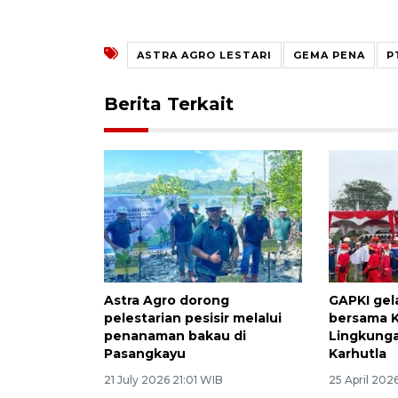
ASTRA AGRO LESTARI
GEMA PENA
P
Berita Terkait
Astra Agro dorong
GAPKI gela
pelestarian pesisir melalui
bersama 
penanaman bakau di
Lingkung
Pasangkayu
Karhutla
21 July 2026 21:01 WIB
25 April 202