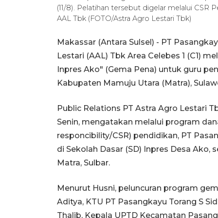
(11/8). Pelatihan tersebut digelar melalui CS
AAL Tbk (FOTO/Astra Agro Lestari Tbk)
Makassar (Antara Sulsel) - PT Pasangka
Lestari (AAL) Tbk Area Celebes 1 (C1) 
Inpres Ako" (Gema Pena) untuk guru peng
Kabupaten Mamuju Utara (Matra), Sulawes
Public Relations PT Astra Agro Lestari
Senin, mengatakan melalui program dana
responcibility/CSR) pendidikan, PT Pasa
di Sekolah Dasar (SD) Inpres Desa Ako,
Matra, Sulbar.
Menurut Husni, peluncuran program ge
Aditya, KTU PT Pasangkayu Torang S Sid
Thalib, Kepala UPTD Kecamatan Pasangka