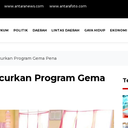
www.antaranews.com
www.antarafoto.com
UKUM
POLITIK
DAERAH
LINTAS DAERAH
GAYA HIDUP
EKONOMI
curkan Program Gema Pena
curkan Program Gema
T