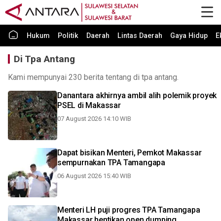
Hukum
Politik
Daerah
Lintas Daerah
Gaya Hidup
E
Di Tpa Antang
Kami mempunyai 230 berita tentang di tpa antang.
Danantara akhirnya ambil alih polemik proyek
PSEL di Makassar
07 August 2026 14:10 WIB
Dapat bisikan Menteri, Pemkot Makassar
sempurnakan TPA Tamangapa
06 August 2026 15:40 WIB
Menteri LH puji progres TPA Tamangapa
Makassar hentikan open dumping