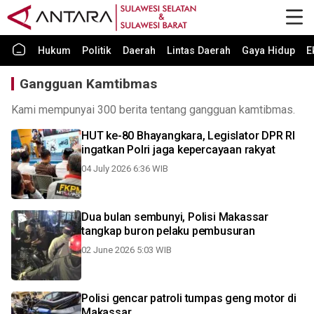
Hukum
Politik
Daerah
Lintas Daerah
Gaya Hidup
E
Gangguan Kamtibmas
Kami mempunyai 300 berita tentang gangguan kamtibmas.
HUT ke-80 Bhayangkara, Legislator DPR RI
ingatkan Polri jaga kepercayaan rakyat
04 July 2026 6:36 WIB
Dua bulan sembunyi, Polisi Makassar
tangkap buron pelaku pembusuran
02 June 2026 5:03 WIB
Polisi gencar patroli tumpas geng motor di
Makassar