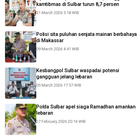
kamtibmas di Sulbar turun 8,7 persen
31 March 2026 5:18 WIB
Polisi sita puluhan senjata mainan berbahaya
di Makassar
09 March 2026 4:41 WIB
Kesbangpol Sulbar waspadai potensi
gangguan jelang lebaran
05 March 2026 17:57 WIB
Polda Sulbar apel siaga Ramadhan amankan
lebaran
27 February 2026 20:16 WIB