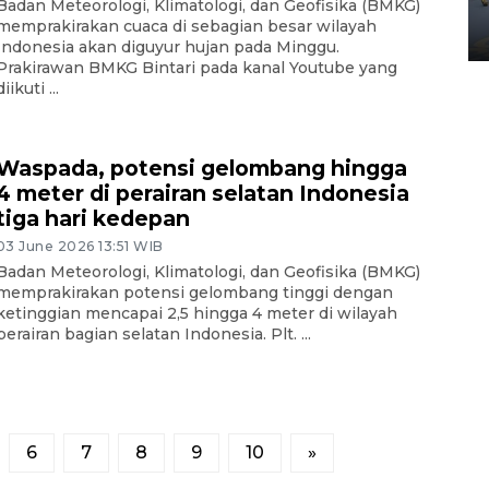
Yogyakarta
Badan Meteorologi, Klimatologi, dan Geofisika (BMKG)
memprakirakan cuaca di sebagian besar wilayah
02 April 2026 12:51 WIB
Indonesia akan diguyur hujan pada Minggu.
Prakirawan BMKG Bintari pada kanal Youtube yang
diikuti ...
Waspada, potensi gelombang hingga
4 meter di perairan selatan Indonesia
tiga hari kedepan
03 June 2026 13:51 WIB
Badan Meteorologi, Klimatologi, dan Geofisika (BMKG)
memprakirakan potensi gelombang tinggi dengan
ketinggian mencapai 2,5 hingga 4 meter di wilayah
perairan bagian selatan Indonesia. Plt. ...
6
7
8
9
10
»