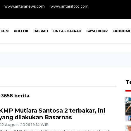
www.antaranews.com
www.antarafoto.com
UKUM
POLITIK
DAERAH
LINTAS DAERAH
GAYA HIDUP
EKONOMI
T
3658 berita.
KMP Mutiara Santosa 2 terbakar, ini
yang dilakukan Basarnas
02 August 2026 19:14 WIB