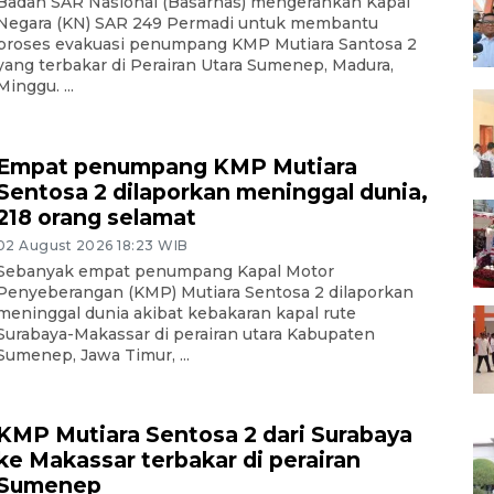
Badan SAR Nasional (Basarnas) mengerahkan Kapal
Negara (KN) SAR 249 Permadi untuk membantu
proses evakuasi penumpang KMP Mutiara Santosa 2
yang terbakar di Perairan Utara Sumenep, Madura,
Minggu. ...
Empat penumpang KMP Mutiara
Sentosa 2 dilaporkan meninggal dunia,
218 orang selamat
02 August 2026 18:23 WIB
Sebanyak empat penumpang Kapal Motor
Penyeberangan (KMP) Mutiara Sentosa 2 dilaporkan
meninggal dunia akibat kebakaran kapal rute
Surabaya-Makassar di perairan utara Kabupaten
Sumenep, Jawa Timur, ...
KMP Mutiara Sentosa 2 dari Surabaya
ke Makassar terbakar di perairan
Sumenep