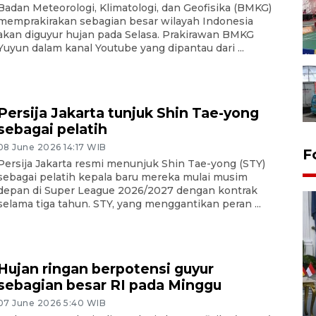
Badan Meteorologi, Klimatologi, dan Geofisika (BMKG)
memprakirakan sebagian besar wilayah Indonesia
akan diguyur hujan pada Selasa. Prakirawan BMKG
Yuyun dalam kanal Youtube yang dipantau dari ...
Persija Jakarta tunjuk Shin Tae-yong
sebagai pelatih
08 June 2026 14:17 WIB
F
Persija Jakarta resmi menunjuk Shin Tae-yong (STY)
sebagai pelatih kepala baru mereka mulai musim
depan di Super League 2026/2027 dengan kontrak
selama tiga tahun. STY, yang menggantikan peran ...
Hujan ringan berpotensi guyur
sebagian besar RI pada Minggu
FOTO - Kirab memperingati
HUT ke-80 Raja Keraton
07 June 2026 5:40 WIB