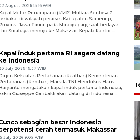
02 August 2026 15:16 WIB
Kapal Motor Penumpang (KMP) Mutiara Sentosa 2
terbakar di wilayah perairan Kabupaten Sumenep,
Provinsi Jawa Timur, pada Minggu pagi, saat berlayar
dari Surabaya menuju ke Makassar. Kepala Kantor ...
Kapal induk pertama RI segera datang
ke Indonesia
20 July 2026 16:37 WIB
Dirjen Kekuatan Pertahanan (Kuathan) Kementerian
Pertahanan (Kemhan) Marsda TNI Hendrikus Haris
T
Haryanto mengatakan kapal induk pertama Indonesia,
yakni Giuseppe Garibaldi akan datang di Indonesia ...
Cuaca sebagian besar Indonesia
berpotensi cerah termasuk Makassar
15 July 2026 9:05 WIB