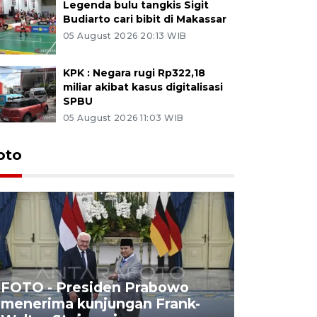
Legenda bulu tangkis Sigit
Budiarto cari bibit di Makassar
05 August 2026 20:13 WIB
KPK : Negara rugi Rp322,18
miliar akibat kasus digitalisasi
SPBU
05 August 2026 11:03 WIB
oto
FOTO - Presiden Prabowo
menerima kunjungan Frank-
FOTO - H