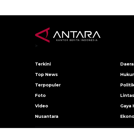
>
Terkini
Daera
Top News
Huku
Terpopuler
Politi
Foto
Linta
Video
Gaya 
Nusantara
Ekon