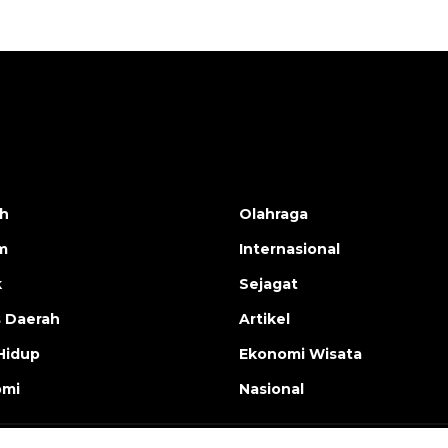
h
Olahraga
m
Internasional
k
Sejagat
s Daerah
Artikel
Hidup
Ekonomi Wisata
omi
Nasional