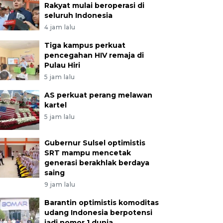
Rakyat mulai beroperasi di
seluruh Indonesia
4 jam lalu
Tiga kampus perkuat
pencegahan HIV remaja di
Pulau Hiri
5 jam lalu
AS perkuat perang melawan
kartel
5 jam lalu
Gubernur Sulsel optimistis
SRT mampu mencetak
generasi berakhlak berdaya
saing
9 jam lalu
Barantin optimistis komoditas
udang Indonesia berpotensi
jadi nomor 1 dunia