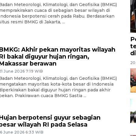
Badan Meteorologi, Klimatologi, dan Geofisika (BMKG)
memprakirakan cuaca di sebagian besar wilayah di
Indonesia berpotensi cerah pada Rabu. Berdasarkan
situs resmi BMKG di Jakarta, ...
P
t
BMKG: Akhir pekan mayoritas wilayah
d
RI bakal diguyur hujan ringan,
Makassar berawan
20 
21 June 2026 7:19 WIB
Badan Meteorologi, Klimatologi, dan Geofisika (BMKG)
mengatakan mayoritas kota-kota besar di Indonesia
diperkirakan bakal diguyur hujan ringan pada akhir
pekan. Prakirawan cuaca BMKG Sastia ...
Hujan berpotensi guyur sebagian
besar wilayah RI pada Selasa
16 June 2026 6:33 WIB