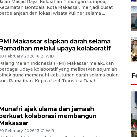
Jalan Masjid Raya, Kelurahan Timungan Lompoa,
Kecamatan Bontoala, Kota Makassar, menjadi pusat
perbelanjaan dan lokasi wisata kuliner selama ...
PMI Makassar siapkan darah selama
Ramadhan melalui upaya kolaboratif
20 February 2026 18:21 WIB
Palang Merah Indonesia (PMI) Makassar melakukan
berbagai upaya kolaboratif yang melibatkan sejumlah
F
pihak guna memenuhi kebutuhan darah selama bulan
suci Ramadhan. Kepala Unit Transfusi Darah ...
Munafri ajak ulama dan jamaah
perkuat kolaborasi membangun
Makassar
20 February 2026 13:01 WIB
FOTO - Kirab memperingati