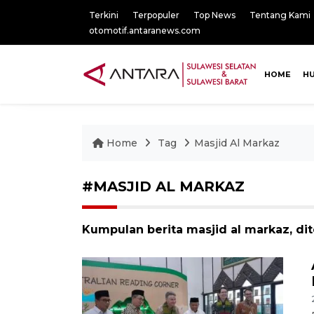
Terkini
Terpopuler
Top News
Tentang Kami
otomotif.antaranews.com
HOME
H
Home
Tag
Masjid Al Markaz
#MASJID AL MARKAZ
Kumpulan berita masjid al markaz, di