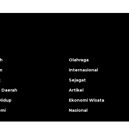
h
Olahraga
m
Internasional
k
Sejagat
s Daerah
Artikel
Hidup
Ekonomi Wisata
omi
Nasional