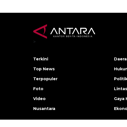
>
Terkini
Daera
Top News
Huku
Terpopuler
Politi
Foto
Linta
Video
Gaya 
Nusantara
Ekon