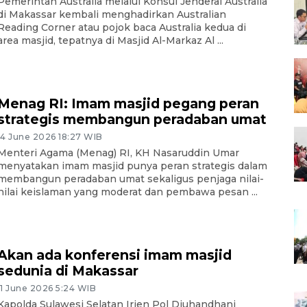
Pemerintah Australia melalui Konsul Jenderal Australia
di Makassar kembali menghadirkan Australian
Reading Corner atau pojok baca Australia kedua di
area masjid, tepatnya di Masjid Al-Markaz Al ...
Menag RI: Imam masjid pegang peran
strategis membangun peradaban umat
14 June 2026 18:27 WIB
Menteri Agama (Menag) RI, KH Nasaruddin Umar
menyatakan imam masjid punya peran strategis dalam
membangun peradaban umat sekaligus penjaga nilai-
nilai keislaman yang moderat dan pembawa pesan ...
Akan ada konferensi imam masjid
sedunia di Makassar
11 June 2026 5:24 WIB
Kapolda Sulawesi Selatan Irjen Pol Djuhandhani