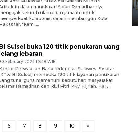
Wali Kota Makassar, Sulawesi Selatan Munafri
HUT ke-80 Raja Keraton
Arifuddin dalam rangkaian Safari Ramadhannya
Yogyakarta
mengajak seluruh ulama dan jamaah untuk
02 April 2026 12:51 WIB
memperkuat kolaborasi dalam membangun Kota
Makassar. "Kami ...
BI Sulsel buka 120 titik penukaran uang
jelang lebaran
20 February 2026 10:48 WIB
Kantor Perwakilan Bank Indonesia Sulawesi Selatan
(KPw BI Sulsel) membuka 120 titik layanan penukaran
uang tunai guna memenuhi kebutuhan masyarakat
selama Ramadhan dan Idul Fitri 1447 Hijriah. Hal ...
6
7
8
9
10
»