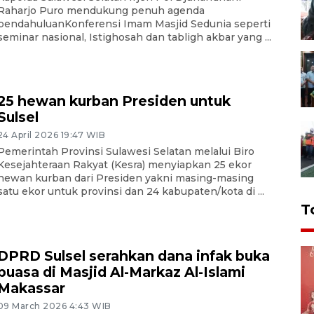
Raharjo Puro mendukung penuh agenda
pendahuluanKonferensi Imam Masjid Sedunia seperti
seminar nasional, Istighosah dan tabligh akbar yang ...
25 hewan kurban Presiden untuk
Sulsel
24 April 2026 19:47 WIB
Pemerintah Provinsi Sulawesi Selatan melalui Biro
Kesejahteraan Rakyat (Kesra) menyiapkan 25 ekor
hewan kurban dari Presiden yakni masing-masing
satu ekor untuk provinsi dan 24 kabupaten/kota di ...
T
DPRD Sulsel serahkan dana infak buka
puasa di Masjid Al-Markaz Al-Islami
Makassar
09 March 2026 4:43 WIB