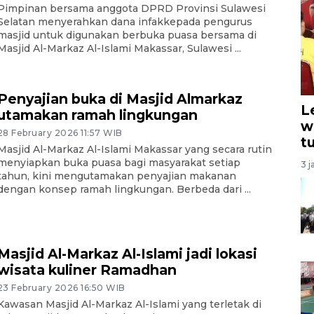
Pimpinan bersama anggota DPRD Provinsi Sulawesi
Selatan menyerahkan dana infakkepada pengurus
masjid untuk digunakan berbuka puasa bersama di
Masjid Al-Markaz Al-Islami Makassar, Sulawesi ...
Penyajian buka di Masjid Almarkaz
L
utamakan ramah lingkungan
w
28 February 2026 11:57 WIB
t
Masjid Al-Markaz Al-Islami Makassar yang secara rutin
menyiapkan buka puasa bagi masyarakat setiap
3 j
tahun, kini mengutamakan penyajian makanan
dengan konsep ramah lingkungan. Berbeda dari ...
Masjid Al-Markaz Al-Islami jadi lokasi
wisata kuliner Ramadhan
23 February 2026 16:50 WIB
Kawasan Masjid Al-Markaz Al-Islami yang terletak di