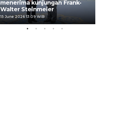
menerima kunjungan Frank-
FOTO - H
Walter Steinmeier
di Sulbar
15 June 2026 13:09 WIB
11 June 2026 1