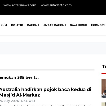
www.antaranews.com
www.antarafoto.com
UKUM
POLITIK
DAERAH
LINTAS DAERAH
GAYA HIDUP
EKONOMI
T
temukan 395 berita.
Australia hadirkan pojok baca kedua di
Masjid Al-Markaz
24 July 2026 14:34 WIB