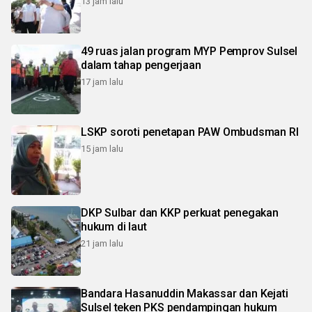
13 jam lalu
49 ruas jalan program MYP Pemprov Sulsel
dalam tahap pengerjaan
17 jam lalu
LSKP soroti penetapan PAW Ombudsman RI
15 jam lalu
DKP Sulbar dan KKP perkuat penegakan
hukum di laut
21 jam lalu
Bandara Hasanuddin Makassar dan Kejati
Sulsel teken PKS pendampingan hukum