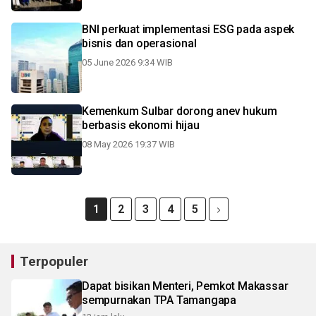
BNI perkuat implementasi ESG pada aspek
bisnis dan operasional
05 June 2026 9:34 WIB
Kemenkum Sulbar dorong anev hukum
berbasis ekonomi hijau
08 May 2026 19:37 WIB
1
2
3
4
5
Terpopuler
Dapat bisikan Menteri, Pemkot Makassar
sempurnakan TPA Tamangapa