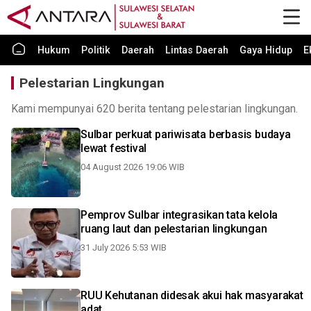
Hukum
Politik
Daerah
Lintas Daerah
Gaya Hidup
E
Pelestarian Lingkungan
Kami mempunyai 620 berita tentang pelestarian lingkungan.
Sulbar perkuat pariwisata berbasis budaya
lewat festival
04 August 2026 19:06 WIB
Pemprov Sulbar integrasikan tata kelola
ruang laut dan pelestarian lingkungan
31 July 2026 5:53 WIB
RUU Kehutanan didesak akui hak masyarakat
adat