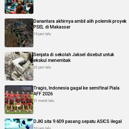
Danantara akhirnya ambil alih polemik proyek
PSEL di Makassar
19 jam lalu
Senjata di sekolah Jaksel disebut untuk
ekskul menembak
23 jam lalu
Tragis, Indonesia gagal ke semifinal Piala
AFF 2026
51 menit lalu
DJKI sita 9.609 pasang sepatu ASICS ilegal
16 jam lalu