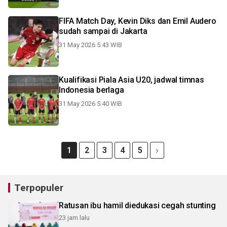
FIFA Match Day, Kevin Diks dan Emil Audero
sudah sampai di Jakarta
31 May 2026 5:43 WIB
Kualifikasi Piala Asia U20, jadwal timnas
Indonesia berlaga
31 May 2026 5:40 WIB
1
2
3
4
5
Terpopuler
Ratusan ibu hamil diedukasi cegah stunting
23 jam lalu