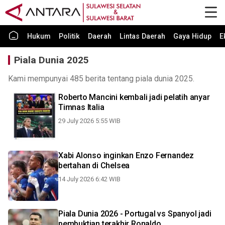
Hukum
Politik
Daerah
Lintas Daerah
Gaya Hidup
E
Piala Dunia 2025
Kami mempunyai 485 berita tentang piala dunia 2025.
Roberto Mancini kembali jadi pelatih anyar
Timnas Italia
29 July 2026 5:55 WIB
Xabi Alonso inginkan Enzo Fernandez
bertahan di Chelsea
14 July 2026 6:42 WIB
Piala Dunia 2026 - Portugal vs Spanyol jadi
pembuktian terakhir Ronaldo