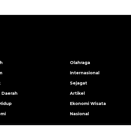
h
Olahraga
m
Internasional
k
Sejagat
s Daerah
Artikel
Hidup
Ekonomi Wisata
omi
Nasional