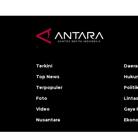
>
Terkini
Daera
Top News
Huku
Terpopuler
Politi
Foto
Linta
Video
Gaya 
Nusantara
Ekon