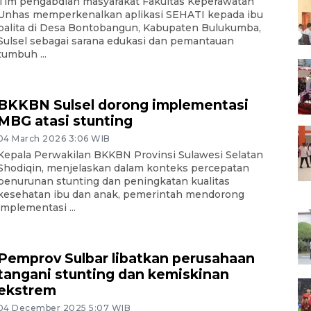
Tim pengabdian masyarakat Fakultas Keperawatan
Unhas memperkenalkan aplikasi SEHATI kepada ibu
balita di Desa Bontobangun, Kabupaten Bulukumba,
Sulsel sebagai sarana edukasi dan pemantauan
tumbuh ...
BKKBN Sulsel dorong implementasi
MBG atasi stunting
04 March 2026 3:06 WIB
Kepala Perwakilan BKKBN Provinsi Sulawesi Selatan
Shodiqin, menjelaskan dalam konteks percepatan
penurunan stunting dan peningkatan kualitas
kesehatan ibu dan anak, pemerintah mendorong
implementasi ...
Pemprov Sulbar libatkan perusahaan
tangani stunting dan kemiskinan
ekstrem
04 December 2025 5:07 WIB