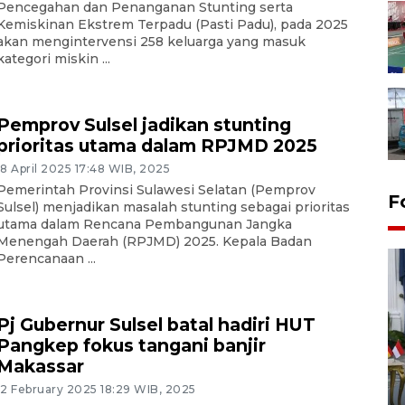
Pencegahan dan Penanganan Stunting serta
Kemiskinan Ekstrem Terpadu (Pasti Padu), pada 2025
akan mengintervensi 258 keluarga yang masuk
kategori miskin ...
Pemprov Sulsel jadikan stunting
prioritas utama dalam RPJMD 2025
18 April 2025 17:48 WIB, 2025
Pemerintah Provinsi Sulawesi Selatan (Pemprov
F
Sulsel) menjadikan masalah stunting sebagai prioritas
utama dalam Rencana Pembangunan Jangka
Menengah Daerah (RPJMD) 2025. Kepala Badan
Perencanaan ...
Pj Gubernur Sulsel batal hadiri HUT
Pangkep fokus tangani banjir
Makassar
FOTO - Kirab memperingati
HUT ke-80 Raja Keraton
12 February 2025 18:29 WIB, 2025