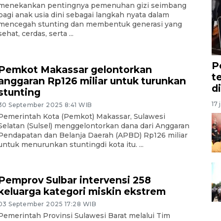
menekankan pentingnya pemenuhan gizi seimbang
bagi anak usia dini sebagai langkah nyata dalam
mencegah stunting dan membentuk generasi yang
sehat, cerdas, serta ...
P
Pemkot Makassar gelontorkan
t
anggaran Rp126 miliar untuk turunkan
d
stunting
17 
30 September 2025 8:41 WIB
Pemerintah Kota (Pemkot) Makassar, Sulawesi
Selatan (Sulsel) menggelontorkan dana dari Anggaran
Pendapatan dan Belanja Daerah (APBD) Rp126 miliar
untuk menurunkan stuntingdi kota itu. ...
Pemprov Sulbar intervensi 258
keluarga kategori miskin ekstrem
03 September 2025 17:28 WIB
Pemerintah Provinsi Sulawesi Barat melalui Tim