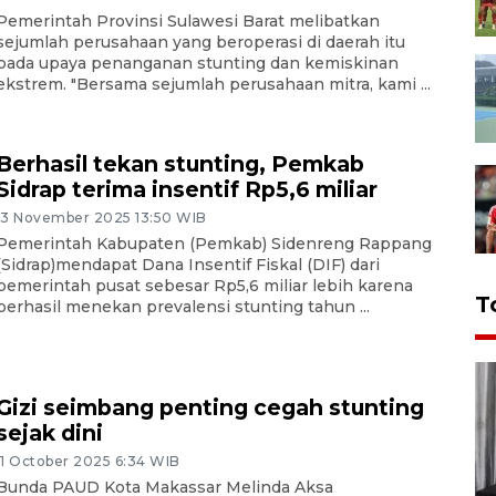
Pemerintah Provinsi Sulawesi Barat melibatkan
sejumlah perusahaan yang beroperasi di daerah itu
pada upaya penanganan stunting dan kemiskinan
ekstrem. "Bersama sejumlah perusahaan mitra, kami ...
Berhasil tekan stunting, Pemkab
Sidrap terima insentif Rp5,6 miliar
13 November 2025 13:50 WIB
Pemerintah Kabupaten (Pemkab) Sidenreng Rappang
(Sidrap)mendapat Dana Insentif Fiskal (DIF) dari
pemerintah pusat sebesar Rp5,6 miliar lebih karena
T
berhasil menekan prevalensi stunting tahun ...
Gizi seimbang penting cegah stunting
sejak dini
11 October 2025 6:34 WIB
Bunda PAUD Kota Makassar Melinda Aksa