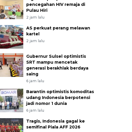
pencegahan HIV remaja di
Pulau Hiri
2 jam lalu
AS perkuat perang melawan
kartel
2 jam lalu
Gubernur Sulsel optimistis
SRT mampu mencetak
generasi berakhlak berdaya
saing
6 jam lalu
Barantin optimistis komoditas
udang Indonesia berpotensi
jadi nomor 1 dunia
6 jam lalu
Tragis, Indonesia gagal ke
semifinal Piala AFF 2026