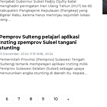
Yogyakarta
Penjabat Gubernur Sulsel Fadjry Djufry batal
menghadiri peringatan Hari Ulang Tahun (HUT) ke-65
02 April 2026 12:51 WIB
Kabupaten Pangkajene Kepulauan (Pangkep) yang
digelar Rabu, karena harus meninjau sejumlah lokasi
yang ...
Pemprov Sulteng pelajari aplikasi
Inzting zpemprov Sulsel tangani
stunting
13 December 2024 11:19 WIB, 2024
Pemerintah Provinsi (Pemprov) Sulawesi Tengah
(Sulteng) tertarik mempelajari aplikasi Inzting milik
Pemprov Sulawesi Selatan (Sulsel) sebagai upaya
menurunkan angka stunting di daerah itu. Kepala ...
6
7
8
9
10
»