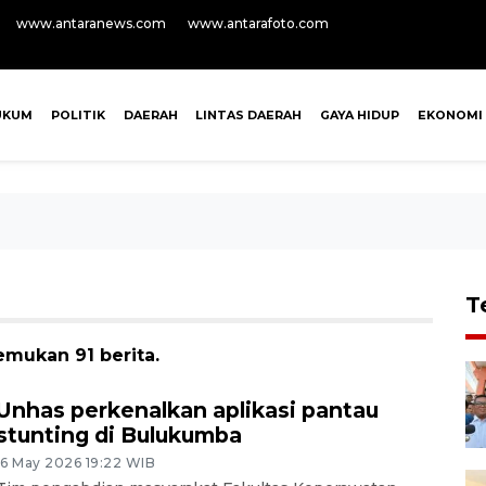
www.antaranews.com
www.antarafoto.com
UKUM
POLITIK
DAERAH
LINTAS DAERAH
GAYA HIDUP
EKONOMI
T
emukan 91 berita.
Unhas perkenalkan aplikasi pantau
stunting di Bulukumba
16 May 2026 19:22 WIB