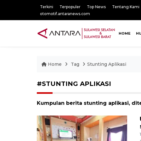
Terkini
Terpopuler
Top News
Tentang Kami
otomotif.antaranews.com
HOME
H
Home
Tag
Stunting Aplikasi
#STUNTING APLIKASI
Kumpulan berita stunting aplikasi, dit