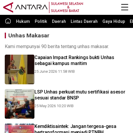
Hukum
Politik
Daerah
Lintas Daerah
Gaya Hidup
E
Unhas Makasar
Kami mempunyai 90 berita tentang unhas makasar.
Capaian Impact Rankings bukti Unhas
sebagai kampus maritim
25 June 2026 11:58 WIB
LSP Unhas perkuat mutu sertifikasi asesor
sesuai standar BNSP
25 May 2026 10:20 WIB
Kemdiktisaintek: Jangan tergesa-gesa
bertransformasi menjadi PTNBH