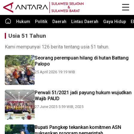
Hukum
Politik
Daerah
Lintas Daerah
Gaya Hidup
E
Usia 51 Tahun
Kami mempunyai 126 berita tentang usia 51 tahun.
Seorang perempuan hilang di hutan Battang
Palopo
25 April 2026 19:19 WIB
Perwali 51/2021 jadi payung hukum wujudkan
Wajib PAUD
27 June 2025 5:59 WIB, 2025
Bupati Pangkep tekankan komitmen ASN
sukseskan program pemerintah