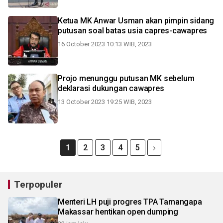
Ketua MK Anwar Usman akan pimpin sidang
putusan soal batas usia capres-cawapres
16 October 2023 10:13 WIB, 2023
Projo menunggu putusan MK sebelum
deklarasi dukungan cawapres
13 October 2023 19:25 WIB, 2023
1
2
3
4
5
Terpopuler
Menteri LH puji progres TPA Tamangapa
Makassar hentikan open dumping