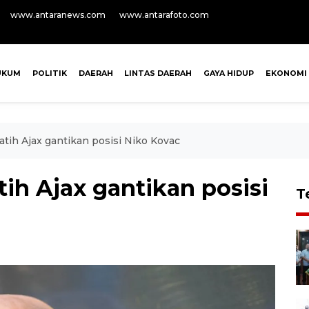
www.antaranews.com
www.antarafoto.com
UKUM
POLITIK
DAERAH
LINTAS DAERAH
GAYA HIDUP
EKONOMI
tih Ajax gantikan posisi Niko Kovac
ih Ajax gantikan posisi
T