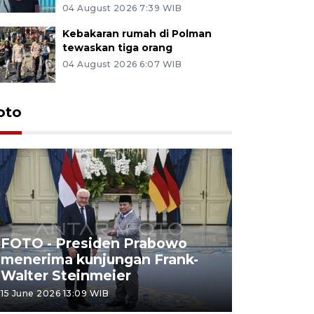
04 August 2026 7:39 WIB
Kebakaran rumah di Polman
tewaskan tiga orang
04 August 2026 6:07 WIB
oto
FOTO - Presiden Prabowo
menerima kunjungan Frank-
FOTO - H
Walter Steinmeier
di Sulbar
15 June 2026 13:09 WIB
11 June 2026 1