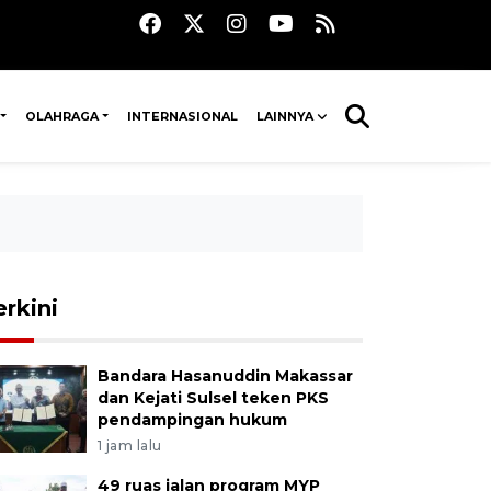
OLAHRAGA
INTERNASIONAL
LAINNYA
erkini
Bandara Hasanuddin Makassar
dan Kejati Sulsel teken PKS
pendampingan hukum
1 jam lalu
49 ruas jalan program MYP