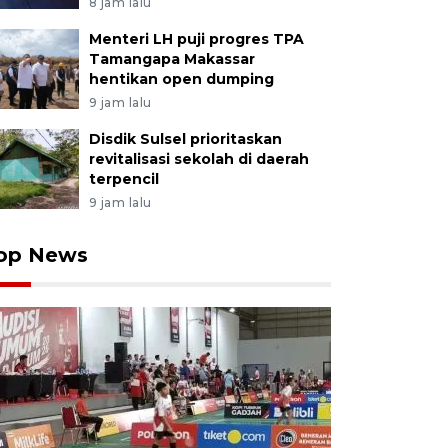
8 jam lalu
Menteri LH puji progres TPA
Tamangapa Makassar
hentikan open dumping
9 jam lalu
Disdik Sulsel prioritaskan
revitalisasi sekolah di daerah
terpencil
9 jam lalu
op News