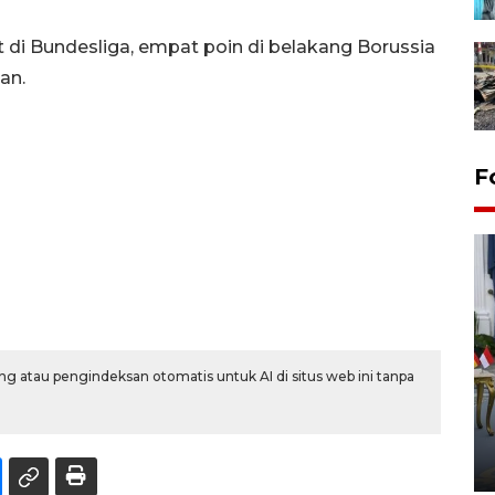
t di Bundesliga, empat poin di belakang Borussia
an.
F
g atau pengindeksan otomatis untuk AI di situs web ini tanpa
FOTO - Kirab memperingati
HUT ke-80 Raja Keraton
Yogyakarta
02 April 2026 12:51 WIB