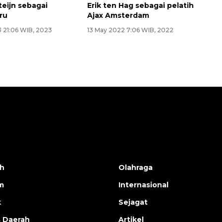
teijn sebagai
Erik ten Hag sebagai pelatih
ru
Ajax Amsterdam
3 21:06 WIB, 2023
13 May 2022 7:06 WIB, 2022
h
Olahraga
m
Internasional
k
Sejagat
s Daerah
Artikel