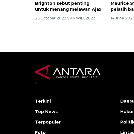
Brighton sebut penting
Maurice S
untuk menang melawan Ajax
pelatih ba
26 October 2023 5:44 WIB, 2023
14 June 202
>
Terkini
Daera
Top News
Huku
Terpopuler
Politi
Foto
Linta