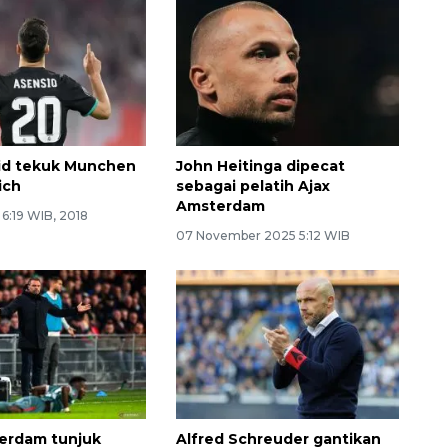
id tekuk Munchen
John Heitinga dipecat
ich
sebagai pelatih Ajax
Amsterdam
 6:19 WIB, 2018
07 November 2025 5:12 WIB
erdam tunjuk
Alfred Schreuder gantikan