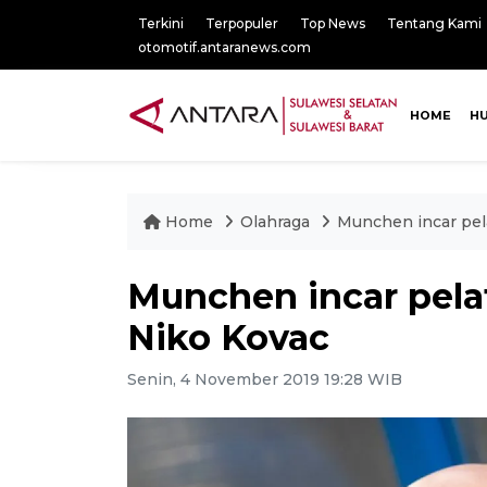
Terkini
Terpopuler
Top News
Tentang Kami
otomotif.antaranews.com
HOME
H
Home
Olahraga
Munchen incar pela
Munchen incar pelat
Niko Kovac
Senin, 4 November 2019 19:28 WIB