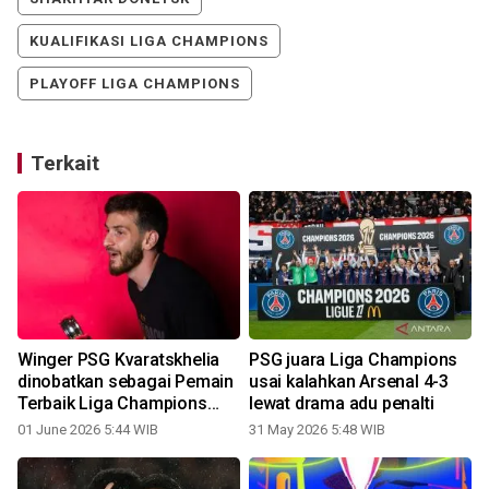
KUALIFIKASI LIGA CHAMPIONS
PLAYOFF LIGA CHAMPIONS
Terkait
Winger PSG Kvaratskhelia
PSG juara Liga Champions
dinobatkan sebagai Pemain
usai kalahkan Arsenal 4-3
Terbaik Liga Champions
lewat drama adu penalti
2025/26
01 June 2026 5:44 WIB
31 May 2026 5:48 WIB