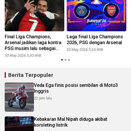
Final Liga Champions,
Laga final Liga Champions
a
Arsenal jadikan laga kontra
2026, PSG dengan Arsenal
PSG musim lalu sebagai
30 May 2026 5:24 WIB
pelajaran
30 May 2026 5:30 WIB
Berita Terpopuler
Veda Ega finis posisi sembilan di Moto3
Inggris
22 jam lalu
Kebakaran Mal Nipah diduga akibat
korsleting listrik