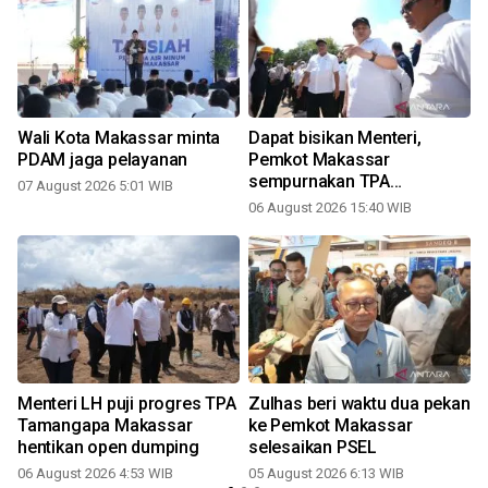
Wali Kota Makassar minta
Dapat bisikan Menteri,
PDAM jaga pelayanan
Pemkot Makassar
sempurnakan TPA
07 August 2026 5:01 WIB
Tamangapa
06 August 2026 15:40 WIB
Menteri LH puji progres TPA
Zulhas beri waktu dua pekan
Tamangapa Makassar
ke Pemkot Makassar
hentikan open dumping
selesaikan PSEL
06 August 2026 4:53 WIB
05 August 2026 6:13 WIB