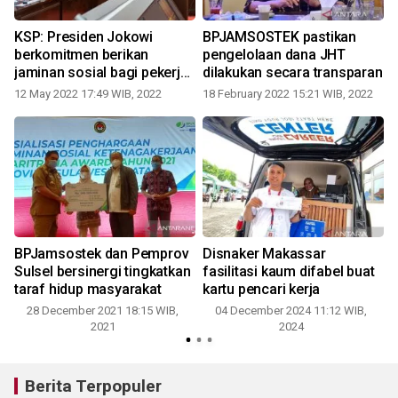
KSP: Presiden Jokowi
BPJAMSOSTEK pastikan
berkomitmen berikan
pengelolaan dana JHT
jaminan sosial bagi pekerja
dilakukan secara transparan
dan buruh
12 May 2022 17:49 WIB, 2022
18 February 2022 15:21 WIB, 2022
BPJamsostek dan Pemprov
Disnaker Makassar
Sulsel bersinergi tingkatkan
fasilitasi kaum difabel buat
taraf hidup masyarakat
kartu pencari kerja
28 December 2021 18:15 WIB,
04 December 2024 11:12 WIB,
2021
2024
Berita Terpopuler