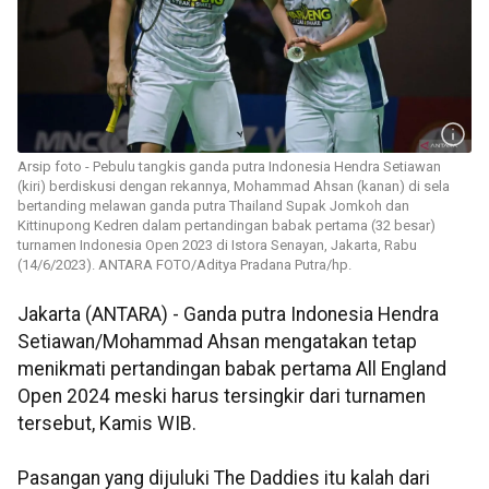
Arsip foto - Pebulu tangkis ganda putra Indonesia Hendra Setiawan
(kiri) berdiskusi dengan rekannya, Mohammad Ahsan (kanan) di sela
bertanding melawan ganda putra Thailand Supak Jomkoh dan
Kittinupong Kedren dalam pertandingan babak pertama (32 besar)
turnamen Indonesia Open 2023 di Istora Senayan, Jakarta, Rabu
(14/6/2023). ANTARA FOTO/Aditya Pradana Putra/hp.
Jakarta (ANTARA) - Ganda putra Indonesia Hendra
Setiawan/Mohammad Ahsan mengatakan tetap
menikmati pertandingan babak pertama All England
Open 2024 meski harus tersingkir dari turnamen
tersebut, Kamis WIB.
Pasangan yang dijuluki The Daddies itu kalah dari