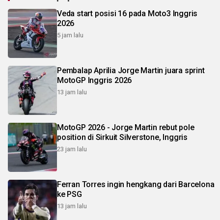
Veda start posisi 16 pada Moto3 Inggris
2026
5 jam lalu
Pembalap Aprilia Jorge Martin juara sprint
MotoGP Inggris 2026
13 jam lalu
MotoGP 2026 - Jorge Martin rebut pole
position di Sirkuit Silverstone, Inggris
23 jam lalu
Ferran Torres ingin hengkang dari Barcelona
ke PSG
13 jam lalu