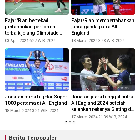
Fajar/Rian bertekad
Fajar/Rian mempertahankan
pertahankan performa
juara ganda putra All
terbaik jelang Olimpiade
England
2024 Paris
03 April 2024 6:27 WIB, 2024
18 March 2024 3:23 WIB, 2024
Jonatan meraih gelar Super
Jonatan juara tunggal putra
h
1000 pertama di All England
All England 2024 setelah
kalahkan rekanya Ginting di
18 March 2024 3:21 WIB, 2024
final
17 March 2024 21:39 WIB, 2024
Berita Terpopuler