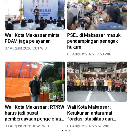
i
Wali Kota Makassar minta
PSEL di Makassar masuk
PDAM jaga pelayanan
pendampingan penegak
hukum
07 August 2026 5:01 WIB
05 August 2026 17:50 WIB
2
Wali Kota Makassar : RT/RW
Wali Kota Makassar :
harus jadi pusat
Kerukunan antarumat
pemberdayaan pengelolaan
fondasi stabilitas dan
sampah
pertumbuhan kota
03 August 2026 18:49 WIB
01 August 2026 5:52 WIB
2