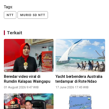
Tags:
NTT
MURID SD NTT
Terkait
Beredar video viral di
Yacht berbendera Australia
Rumdin Kalapas Waingapu
terdampar di Rote Ndao
b
01 August 2026 9:47 WIB
17 June 2026 17:45 WIB