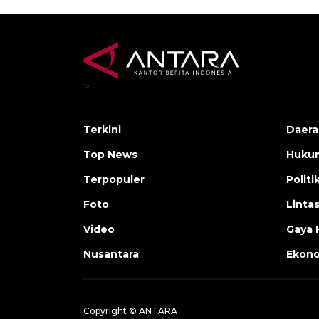
>
Terkini
Daera
Top News
Huku
Terpopuler
Politi
Foto
Linta
Video
Gaya 
Nusantara
Ekon
Copyright © ANTARA