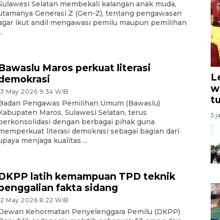
Sulawesi Selatan membekali kalangan anak muda,
utamanya Generasi Z (Gen-Z), tentang pengawasan
agar ikut andil mengawasi pemilu maupun pemilihan
..
Bawaslu Maros perkuat literasi
L
demokrasi
w
13 May 2026 9:34 WIB
t
Badan Pengawas Pemilihan Umum (Bawaslu)
Kabupaten Maros, Sulawesi Selatan, terus
5 j
berkonsolidasi dengan berbagai pihak guna
memperkuat literasi demokrasi sebagai bagian dari
upaya menjaga kualitas ...
DKPP latih kemampuan TPD teknik
penggalian fakta sidang
12 May 2026 8:22 WIB
Dewan Kehormatan Penyelenggara Pemilu (DKPP)