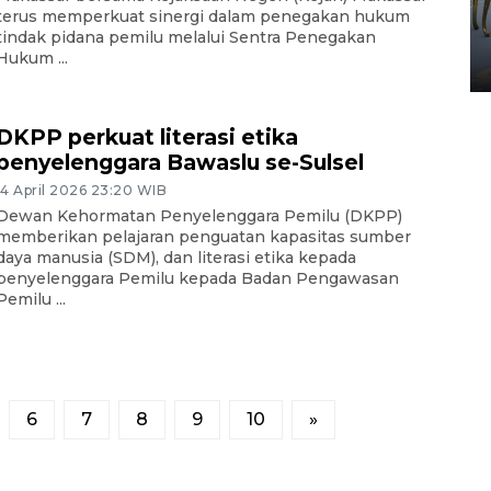
HUT ke-80 Raja Keraton
terus memperkuat sinergi dalam penegakan hukum
Yogyakarta
tindak pidana pemilu melalui Sentra Penegakan
Hukum ...
02 April 2026 12:51 WIB
DKPP perkuat literasi etika
penyelenggara Bawaslu se-Sulsel
14 April 2026 23:20 WIB
Dewan Kehormatan Penyelenggara Pemilu (DKPP)
memberikan pelajaran penguatan kapasitas sumber
daya manusia (SDM), dan literasi etika kepada
penyelenggara Pemilu kepada Badan Pengawasan
Pemilu ...
6
7
8
9
10
»