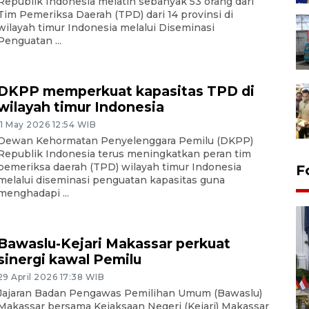
Republik Indonesia melatih sebanyak 53 orang dari
Tim Pemeriksa Daerah (TPD) dari 14 provinsi di
wilayah timur Indonesia melalui Diseminasi
Penguatan ...
DKPP memperkuat kapasitas TPD di
wilayah timur Indonesia
11 May 2026 12:54 WIB
Dewan Kehormatan Penyelenggara Pemilu (DKPP)
Republik Indonesia terus meningkatkan peran tim
pemeriksa daerah (TPD) wilayah timur Indonesia
F
melalui diseminasi penguatan kapasitas guna
menghadapi ...
Bawaslu-Kejari Makassar perkuat
sinergi kawal Pemilu
29 April 2026 17:38 WIB
Jajaran Badan Pengawas Pemilihan Umum (Bawaslu)
FOTO - Kirab memperingati
Makassar bersama Kejaksaan Negeri (Kejari) Makassar