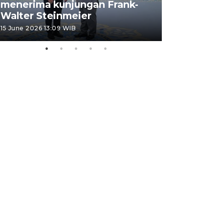
menerima kunjungan Frank-
FOTO - H
Walter Steinmeier
di Sulbar
15 June 2026 13:09 WIB
11 June 2026 1