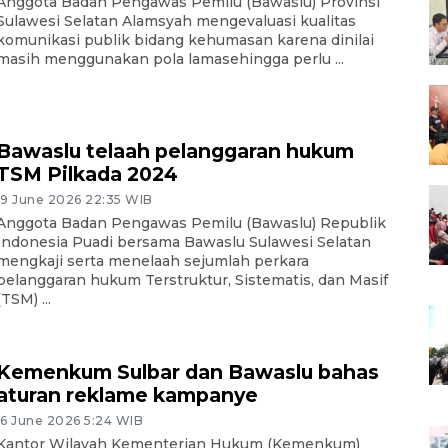
Anggota Badan Pengawas Pemilu (Bawaslu) Provinsi
Sulawesi Selatan Alamsyah mengevaluasi kualitas
komunikasi publik bidang kehumasan karena dinilai
masih menggunakan pola lamasehingga perlu ...
Bawaslu telaah pelanggaran hukum
TSM Pilkada 2024
19 June 2026 22:35 WIB
Anggota Badan Pengawas Pemilu (Bawaslu) Republik
Indonesia Puadi bersama Bawaslu Sulawesi Selatan
mengkaji serta menelaah sejumlah perkara
pelanggaran hukum Terstruktur, Sistematis, dan Masif
(TSM) ...
Kemenkum Sulbar dan Bawaslu bahas
aturan reklame kampanye
16 June 2026 5:24 WIB
Kantor Wilayah Kementerian Hukum (Kemenkum)