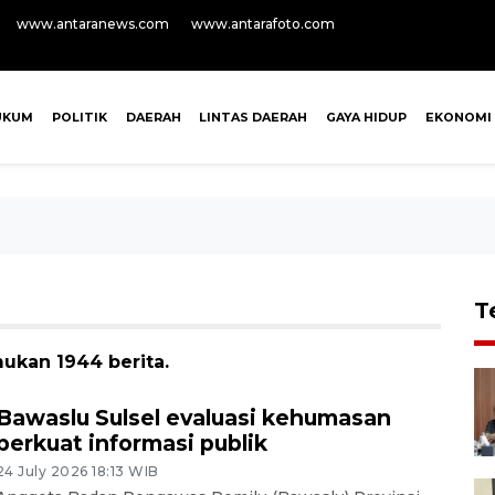
www.antaranews.com
www.antarafoto.com
UKUM
POLITIK
DAERAH
LINTAS DAERAH
GAYA HIDUP
EKONOMI
T
ukan 1944 berita.
Bawaslu Sulsel evaluasi kehumasan
perkuat informasi publik
24 July 2026 18:13 WIB