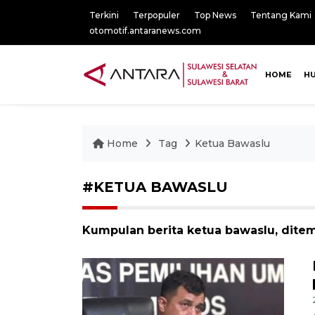
Terkini
Terpopuler
Top News
Tentang Kami
otomotif.antaranews.com
HOME
H
Home
Tag
Ketua Bawaslu
#KETUA BAWASLU
Kumpulan berita ketua bawaslu, ditem