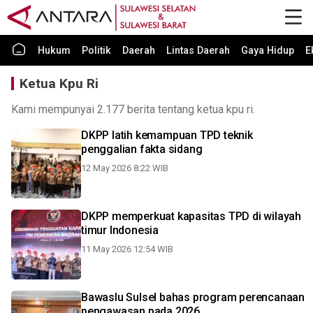
Hukum
Politik
Daerah
Lintas Daerah
Gaya Hidup
E
Ketua Kpu Ri
Kami mempunyai 2.177 berita tentang ketua kpu ri.
DKPP latih kemampuan TPD teknik
penggalian fakta sidang
12 May 2026 8:22 WIB
DKPP memperkuat kapasitas TPD di wilayah
timur Indonesia
11 May 2026 12:54 WIB
Bawaslu Sulsel bahas program perencanaan
pengawasan pada 2026