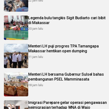
22 jam lalu
Legenda bulu tangkis Sigit Budiarto cari bibit
di Makassar
20 jam lalu
Menteri LH puji progres TPA Tamangapa
Makassar hentikan open dumping
11 jam lalu
Menteri LH bersama Gubernur Sulsel bahas
pembangunan PSEL Mamminasata
18 jam lalu
Imigrasi Parepare gelar operasi pengawasan
keimigrasian terhadap WNA di Wajo