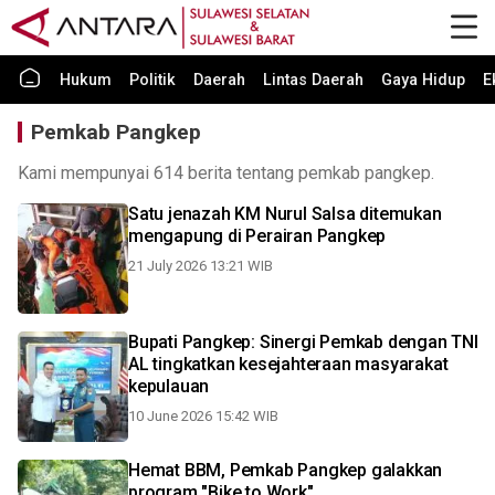
Hukum
Politik
Daerah
Lintas Daerah
Gaya Hidup
E
Pemkab Pangkep
Kami mempunyai 614 berita tentang pemkab pangkep.
Satu jenazah KM Nurul Salsa ditemukan
mengapung di Perairan Pangkep
21 July 2026 13:21 WIB
Bupati Pangkep: Sinergi Pemkab dengan TNI
AL tingkatkan kesejahteraan masyarakat
kepulauan
10 June 2026 15:42 WIB
Hemat BBM, Pemkab Pangkep galakkan
program "Bike to Work"